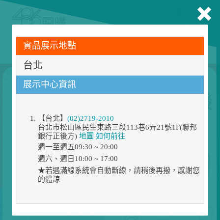
搜尋
購物
登入
商品
告別耗電怪獸！LG 商用空調專業規劃服務上線，節能省
實品展示地點
電達 50% ▶預約免費諮詢規劃
台北
展示中心資訊
【台北】
(02)2719-2010
台北市松山區民生東路三段113巷6弄21號1F(聯邦
銀行正後方)
地圖
如何前往
週一至週五09:30 ~ 20:00
週六、週日10:00 ~ 17:00
★若遇滿線系統會自動斷線，請稍後再撥，感謝您
的體諒