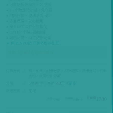
● 可收納折疊設計，超便攜
● 1-7小時定時功能，免守候
● 附隨行扣，便利隨處吊掛
● 多重保障，安心使用
● 安全60℃溫控保護機制
● 工作逾8小時自動關機
● 阻燃材質，84℃熔斷防護
► 逛 KINYO館 看更多好物推薦
此商品恕無法配送離島區域
付款方式
線上刷卡、刷卡分期、ATM繳款、無卡分期、行動
支付、大哥付你分期
分期
3
期
0
利率｜每期
593
元 ▼
更多
配送方式
宅配
1780
2480
3280