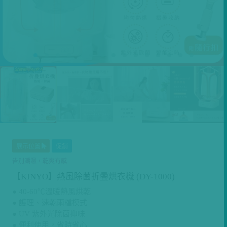
展示位置
促銷
告別潮濕，乾爽有感
【KINYO】熱風除菌折疊烘衣機 (DY-1000)
● 40-60℃溫暖熱風烘乾
● 護理、速乾兩檔模式
● UV 紫外光除菌抑味
● 便利使用，省時省心