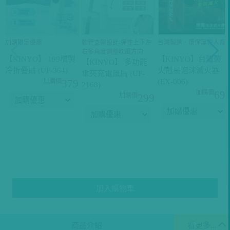
加購限定優惠
軟管支架設計-彈性上下左
台灣製造．環保無害人畜
右多角度調整吹風方向
【KINYO】 199檔製
【KINYO】台灣製
【KINYO】 多功能
冷折疊扇 (UF-364)
火剋星泡沫滅火器
傘夾充電風扇 (UF-
(EX-006)
379
2168)
69
299
加入購物車
商品介紹
看更多...