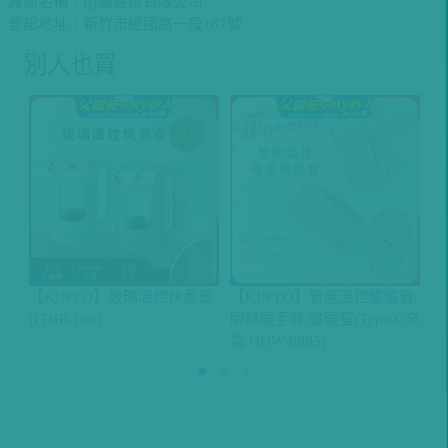
廠商名稱：耐嘉股份有限公司
登記地址：新竹市經國路一段187號
別人也買
【KINYO】玻璃溫控快煮壺
【KINYO】智能溫控暖暖寶/
【
(ITHP-190)
瞬熱暖手寶/電暖蛋(Type-C充
緩
電 HDW-6885)