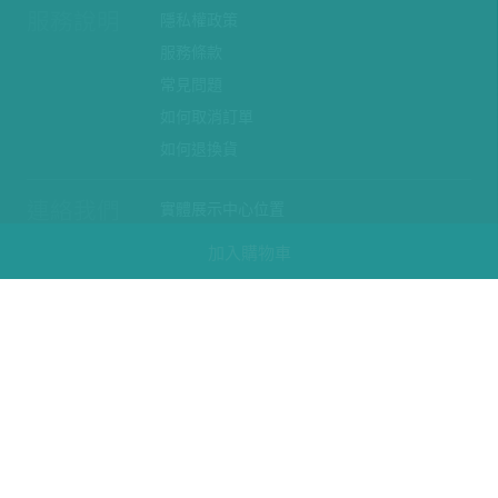
服務說明
隱私權政策
服務條款
常見問題
如何取消訂單
如何退換貨
連絡我們
實體展示中心位置
實體購物服務條款
加入購物車
廠商提案
企業採購
訂閱486電子報
關於我們
關於486團購
媒體報導
486部落格