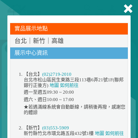
搜尋
購物
登入
商品
486門市展示機限量出清！享原廠保固 ➔ 超值優惠搶先看
實品展示地點
台北｜新竹｜高雄
展示中心資訊
【台北】
(02)2719-2010
台北市松山區民生東路三段113巷6弄21號1F(聯邦
銀行正後方)
地圖
如何前往
週一至週五09:30 ~ 20:00
週六、週日10:00 ~ 17:00
★若遇滿線系統會自動斷線，請稍後再撥，感謝您
的體諒
【新竹】
(03)553-5909
新竹縣竹北市環北路五段432號1樓
地圖
如何前往