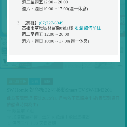
週二至週五12:00 ~ 20:00
週六、週日10:00 ~ 17:00(週一休息)
【高雄】
(07)727-6949
高雄市苓雅區林富街8號1樓
地圖
如何前往
週二至週五 12:00 ~ 20:00
週六、週日 10:00 ~ 17:00(週一休息)
展示位置
促銷
預購
SW Homie 好命機 32 吋移動Smart TV SW-HM3201
此為預購賣場 預計2026年8 月初依下單順序出貨(實際到貨日
依船班時間為主)
☆ 限量前10組
☆ 加贈雙重好禮：藍牙 K 歌組＋飛鼠遙控器
☆ 保固三年＋30 天鑑賞期
☆ 32 吋大螢幕：清晰舒適，遠超手機小螢幕