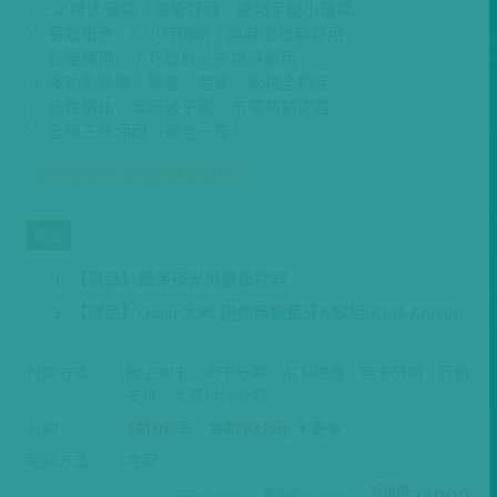
☆ 長效電池：8 小時續航，隨時隨地都好用
☆ 輕便攜帶：小巧設計，多場景適用
☆ 多功能娛樂：聚會、音樂、影視全搞定
☆ 高性價比：眾籌破千萬，市場熱銷認證
☆ 全機三年保固（電池一年）
此商品恕無法配送離島區域
贈品
【贈品】藍芽夜光飛鼠遙控器
【贈品】Osaki 大崎 迷你無線藍牙K歌組(KEB-ZJ030)
付款方式
線上刷卡、刷卡分期、ATM繳款、無卡分期、行動
支付、大哥付你分期
分期
3
期
0
利率｜每期
8333
元 ▼
更多
配送方式
宅配
24999
25899
34899