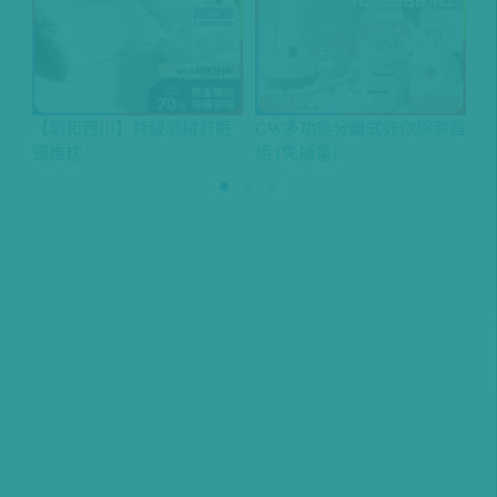
【昭和西川】特級羽絨舒眠
GW多功能分離式迷你除濕器
橘
頸椎枕
組 (免插電)