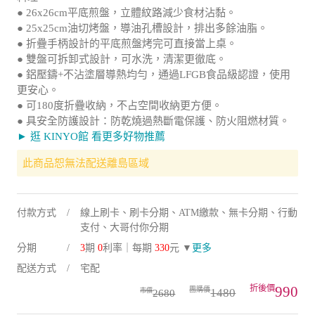
● 26x26cm平底煎盤，立體紋路減少食材沾黏。
● 25x25cm油切烤盤，導油孔槽設計，排出多餘油脂。
● 折疊手柄設計的平底煎盤烤完可直接當上桌。
● 雙盤可拆卸式設計，可水洗，清潔更徹底。
● 鋁壓鑄+不沾塗層導熱均勻，通過LFGB食品級認證，使用
更安心。
● 可180度折疊收納，不占空間收納更方便。
● 具安全防護設計：防乾燒過熱斷電保護、防火阻燃材質。
► 逛 KINYO館 看更多好物推薦
此商品恕無法配送離島區域
付款方式
線上刷卡、刷卡分期、ATM繳款、無卡分期、行動
支付、大哥付你分期
分期
3
期
0
利率｜每期
330
元 ▼
更多
配送方式
宅配
990
1480
2680