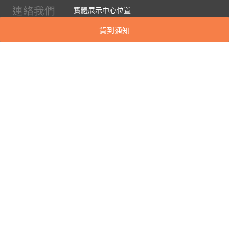
連絡我們
實體展示中心位置
實體購物服務條款
貨到通知
廠商提案
企業採購
訂閱486電子報
關於我們
關於486團購
媒體報導
486部落格
【營業人名稱:包昇股份有限公司】 【統一編號:53123157】
©2026 包昇股份有限公司 版權所有