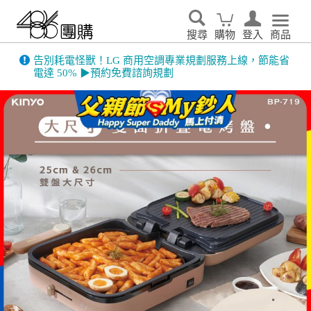
搜尋
購物
登入
商品
486門市展示機限量出清！享原廠保固 ➔ 超值優惠搶先看