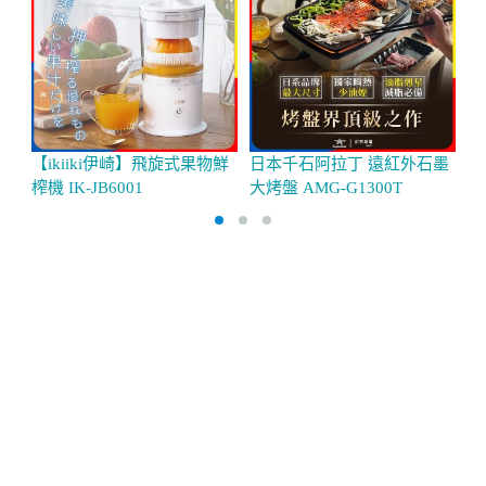
【ikiiki伊崎】飛旋式果物鮮
日本千石阿拉丁 遠紅外石墨
G
榨機 IK-JB6001
大烤盤 AMG-G1300T
J0