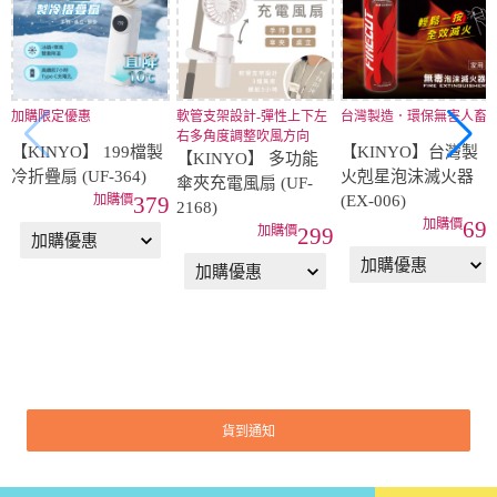
加購限定優惠
軟管支架設計-彈性上下左
台灣製造．環保無害人畜
右多角度調整吹風方向
【KINYO】 199檔製
【KINYO】台灣製
【KINYO】 多功能
冷折疊扇 (UF-364)
火剋星泡沫滅火器
傘夾充電風扇 (UF-
(EX-006)
379
2168)
69
299
貨到通知
商品介紹
看更多...