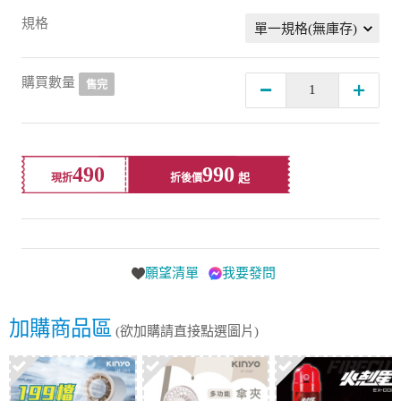
規格
購買數量
售完
490
990
現折
折後價
願望清單
我要發問
加購商品區
(欲加購請直接點選圖片)