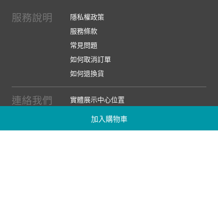
服務說明
隱私權政策
服務條款
常見問題
如何取消訂單
如何退換貨
連絡我們
實體展示中心位置
實體購物服務條款
加入購物車
廠商提案
企業採購
訂閱486電子報
關於我們
關於486團購
媒體報導
486部落格