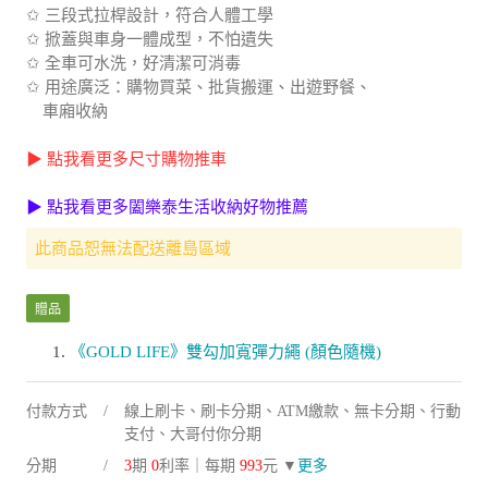
✩ 掀蓋與車身一體成型，不怕遺失
✩ 全車可水洗，好清潔可消毒
✩ 用途廣泛：購物買菜、批貨搬運、出遊野餐、
車廂收納
▶ 點我看更多尺寸購物推車
▶ 點我看更多闔樂泰生活收納好物推薦
此商品恕無法配送離島區域
贈品
《GOLD LIFE》雙勾加寬彈力繩 (顏色隨機)
付款方式
線上刷卡、刷卡分期、ATM繳款、無卡分期、行動
支付、大哥付你分期
分期
3
期
0
利率｜每期
993
元 ▼
更多
配送方式
宅配