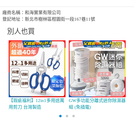
廠商名稱：和海實業有限公司
登記地址：新北市樹林區柑園街一段167巷11號
別人也買
【瑕疵福利】12in1多用途萬
GW多功能分離式迷你除濕器
橘
用剪刀 台灣製造
組 (免插電)