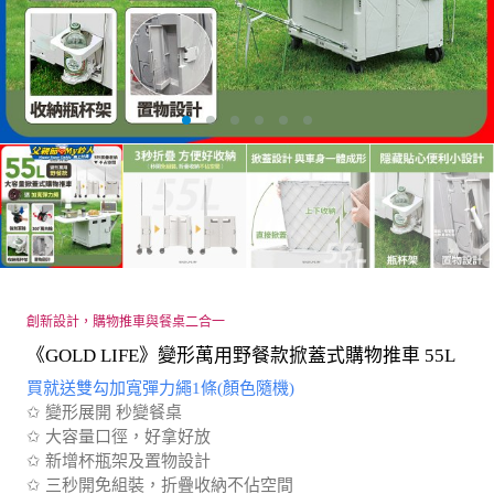
創新設計，購物推車與餐桌二合一
《GOLD LIFE》變形萬用野餐款掀蓋式購物推車 55L
買就送雙勾加寬彈力繩1條(顏色隨機)
✩ 變形展開 秒變餐桌
✩ 大容量口徑，好拿好放
✩ 新增杯瓶架及置物設計
✩ 三秒開免組裝，折疊收納不佔空間
✩ 三段式拉桿設計，符合人體工學