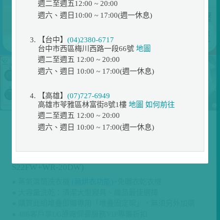
週二至週五12:00 ~ 20:00
週六、週日10:00 ~ 17:00(週一休息)
【台中】
(04)2380-6717
台中市西區梅川西路一段66號
地圖
週二至週五 12:00 ~ 20:00
週六、週日 10:00 ~ 17:00(週一休息)
【高雄】
(07)727-6949
高雄市苓雅區林富街8號1樓
地圖
如何前往
週二至週五 12:00 ~ 20:00
週六、週日 10:00 ~ 17:00(週一休息)
展示位置
促銷
折扣碼
【送一年份日本洗衣精+烘衣球】LG WiFi 洗乾衣機堆
疊／蒸洗脫22公斤 + AI 除濕式乾衣20公斤 (WD-
S22FW+WR-20DW)
● 蒸氣滾筒洗衣機
(無烘衣功能)
+免曬衣乾衣機
● 大容量洗乾：清潔大型寢具、織品最佳選擇
● 購買此組堆疊即贈專用「堆疊固定架」，無須另外加購
● 486客戶享LG原廠保養服務VIP專屬折扣