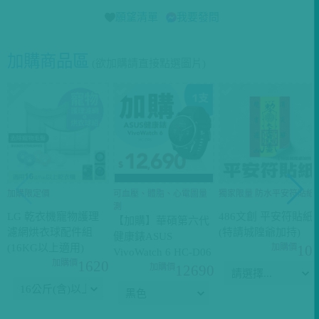
願望清單
我要發問
加購商品區
(欲加購請直接點選圖片)
加購限定價
可血壓、體脂、心電圖量
獨家限量 防水平安符貼紙
測
LG 乾衣機寵物護理
486文創 平安符貼紙
【加購】華碩第六代
濾網烘衣球配件組
(特請城隍爺加持)
健康錶ASUS
(16KG以上適用)
10
VivoWatch 6 HC-D06
1620
12690