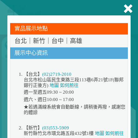
搜尋
購物
登入
商品
先看
家電輕鬆租．LG家電租賃65折優惠起 ▶了解更多
實品展示地點
台北｜新竹｜台中｜高雄
展示中心資訊
【台北】
(02)2719-2010
台北市松山區民生東路三段113巷6弄21號1F(聯邦
銀行正後方)
地圖
如何前往
週一至週五09:30 ~ 20:00
週六、週日10:00 ~ 17:00
★若遇滿線系統會自動斷線，請稍後再撥，感謝您
的體諒
【新竹】
(03)553-5909
新竹縣竹北市環北路五段432號1樓
地圖
如何前往