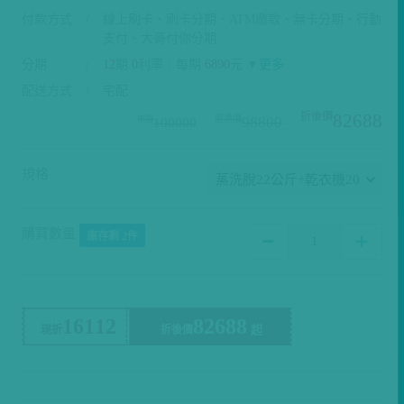
付款方式
線上刷卡、刷卡分期、ATM繳款、無卡分期、行動
支付、大哥付你分期
分期
12
期
0
利率｜每期
6890
元 ▼
更多
配送方式
宅配
82688
98800
100000
規格
購買數量
庫存剩 2件
16112
82688
現折
折後價