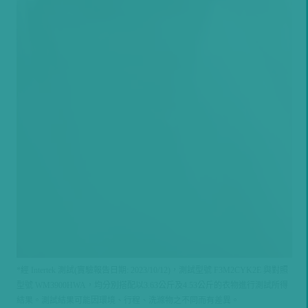
*經 Intertek 測試(實驗報告日期: 2023/10/12)，測試型號 F3M2CYK2E 與對照
型號 WM3900HWA，均分別搭配以3.63公斤及4.53公斤的衣物進行測試所得
結果。測試結果可能因環境、行程、洗滌物之不同而有差異。