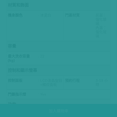
材質和飾面
機身顏色
冰瓷白
門蓋材質
前蓋：
強化玻
璃
內蓋：
強化玻
璃
容量
最大洗衣容量
22
(kg)
控制和顯示螢幕
控制面板
LCD液晶旋鈕
預約行程
3-19 小
+觸控面板
時
門鎖指示燈
Yes
功能
加入購物車
AI DD™智慧直驅
Yes
6 Motion 智慧模
Yes