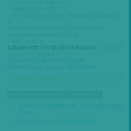
● 天然蒸氣60°殺菌+除蟎 99.9%：
英國過敏協會BAF認證
● 60℃低溫除濕式乾衣更護衣。雙層極細密濾網濾除棉絮毛
髮
● 乾衣機無須瓦斯排風管，具筒槽清潔使用更安心
● 直驅變頻馬達/變頻壓縮機10年保固
● 含運送+基本安裝
訂購前請先詳閱下方訂購/安裝注意事項說明頁
；付款完成將
由專人於工作日電話聯繫
另有►10公斤乾衣機+15公斤滾筒堆疊款
點我看►洗衣19kg+乾衣16kg AI智控洗乾衣機
此商品恕無法配送離島區域
贈品 於安裝後寄送(數量有限送完為止．依購物車顯示為主)
日本獅王奈米樂超濃縮洗衣精一年份 (主商品安裝後另
外寄送)
羊毛烘衣球6入組 (於主商品安裝後寄送)