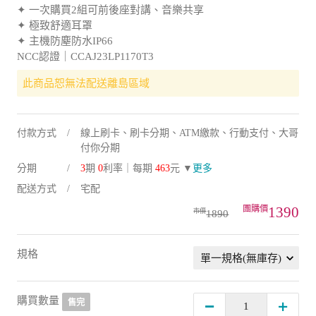
✦ 一次購買2組可前後座對講、音樂共享
✦ 極致舒適耳罩
✦ 主機防塵防水IP66
NCC認證｜CCAJ23LP1170T3
此商品恕無法配送離島區域
付款方式
線上刷卡、刷卡分期、ATM繳款、行動支付、大哥
付你分期
分期
3
期
0
利率｜每期
463
元 ▼
更多
配送方式
宅配
1390
1890
規格
購買數量
售完