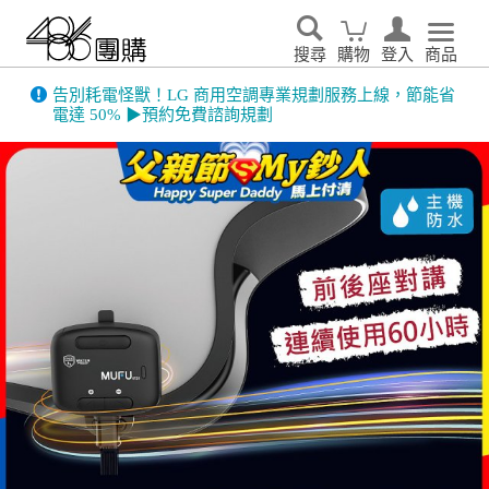
搜尋
購物
登入
商品
告別耗電怪獸！LG 商用空調專業規劃服務上線，節能省
電達 50% ▶預約免費諮詢規劃