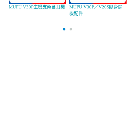
MUFU V30P主機支架含耳機
MUFU V30P／V20S隨身開
M
機配件
V
卡