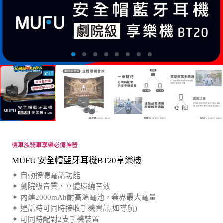
機車族騎車享樂必備神器
MUFU 安全帽藍牙耳機BT20享樂機
✦ 自動接聽電話功能
✦ 劇院級音質，立體環繞音效
✦ 內建2000mAh耐高溫電池，業界最大電量
✦ 通話時可同時接收手機資訊(如導航)
✦ 可同時配對2支手機裝置