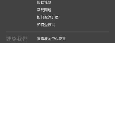
服務條款
常見問題
如何取消訂單
如何退換貨
連絡我們
實體展示中心位置
實體購物服務條款
廠商提案
企業採購
訂閱486電子報
關於我們
關於486團購
媒體報導
486部落格
【營業人名稱:包昇股份有限公司】 【統一編號:53123157】