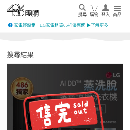
搜尋
購物
登入
商品
先看
家電輕鬆租．LG家電租賃65折優惠起 ▶了解更多
搜尋結果