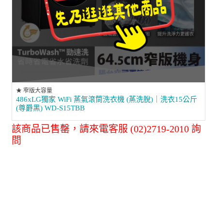
★ 窄版大容量
486xLG獨家 WiFi 蒸氣滾筒洗衣機 (蒸洗脫)｜洗衣15公斤
(尊爵黑) WD-S15TBB
該商品已售罄，請來電客服 (02)2719-2010 詢
問