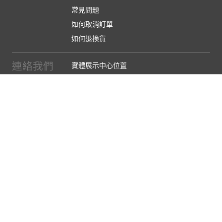
常見問題
如何取消訂單
如何退換貨
連絡我們
實體展示中心位置
實體購物服務條款
廠商提案
企業採購
訂閱486電子報
關於我們
關於486團購
媒體報導
486部落格
【營業人名稱:包昇股份有限公司】 【統一編號:53123157】