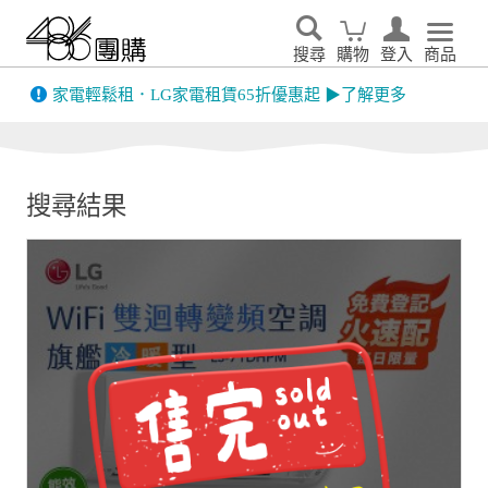
搜尋
購物
登入
商品
先看
家電輕鬆租．LG家電租賃65折優惠起 ▶了解更多
搜尋結果