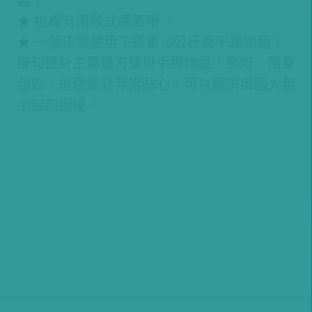
越！
★ 拉桿有兩段式調節哦 。
★ 一般正常使用下掛重10公斤都不是問題！
掛勾設計主要是方便掛手提物品，例如：隨身
包包。這個設計非常貼心，可以解決出國大包
小包的困擾。