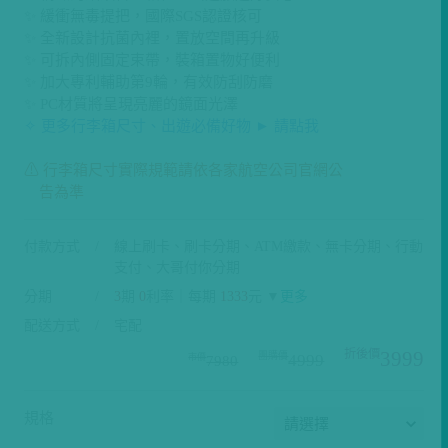
✨ 緩衝無毒提把，國際SGS認證核可
✨ 全新設計抗菌內裡，置放空間再升級
✨ 可拆內側固定束帶，裝箱置物好便利
✨ 加大專利輔助第9輪，有效防刮防磨
✨ PC材質將呈現亮麗的鏡面光澤
✧ 更多行李箱尺寸、出遊必備好物 ► 請點我
⚠ 行李箱尺寸實際規範請依各家航空公司官網公
告為準
付款方式
線上刷卡、刷卡分期、ATM繳款、無卡分期、行動
支付、大哥付你分期
分期
3
期
0
利率｜每期
1333
元 ▼
更多
配送方式
宅配
3999
4999
7980
規格