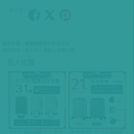
分享
廠商名稱：聯瑩國際股份有限公司
登記地址：新北市土城區大安路83號
別人也買
ALLEZ 奧莉薇閣 31吋 掀旅
【486獨家】ALLEZ 奧莉薇
A