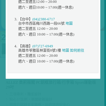
週二至週五12:00 ~ 20:00
週六、週日10:00 ~ 17:00(週一休息)
【台中】
(04)2380-6717
台中市西區梅川西路一段66號
地圖
週二至週五 12:00 ~ 20:00
週六、週日 10:00 ~ 17:00(週一休息)
【高雄】
(07)727-6949
高雄市苓雅區林富街8號1樓
地圖
如何前往
週二至週五 12:00 ~ 20:00
週六、週日 10:00 ~ 17:00(週一休息)
展示位置
促銷
完美37比例設計
ALLEZ 奧莉薇閣 PC鋁框旅行箱/行李箱 Sport運動版
29吋
✨ 三項專利，獨家設計
✨ 貼心37比例，單開掀蓋設計
✨ 精緻的鋁鎂合金箱框，出遊旅途好安心