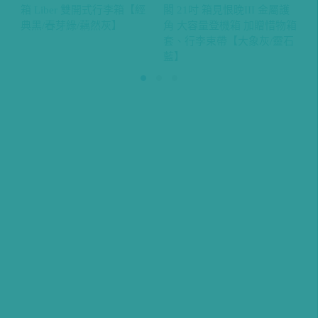
箱 Liber 雙開式行李箱【經
閣 21吋 箱見恨晚III 金屬護
恨
典黑/春芽綠/藕然灰】
角 大容量登機箱 加贈惜物箱
充
套、行李束帶【大象灰/靈石
綠
藍】