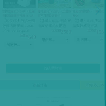
國際電壓110~240V，四種
雙電壓110V/220V，出國旅
電壓輕鬆切換，一機通用
多國插頭旅行神器 3USB、
遊不可或缺好夥伴
全球
2USB+1Type-C 兩款可選
【KINYO】多合一旅
【加購】ikiiki伊崎 雙
【加購】ikiiki伊崎 
行萬國轉接頭 3USB
電壓便攜式烘乾機
電壓輕旅隨行鍋
／2UBS+1Type-C
2580
158
649
加入購物車
商品介紹
看更多...