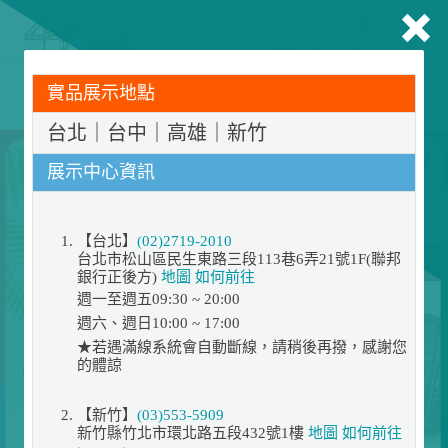
搜尋
購物
登入
商品
告別耗電怪獸！LG 商用空調專業規劃服務上線，節能省
實品展示地點
電達 50% ▶預約免費諮詢規劃
486門市展示機限量出清！享原廠保固 ➔ 超值優惠搶先看
台北｜台中｜高雄｜新竹
展示中心資訊
【台北】
(02)2719-2010
台北市松山區民生東路三段113巷6弄21號1F(聯邦
銀行正後方)
地圖
如何前往
週一至週五09:30 ~ 20:00
週六、週日10:00 ~ 17:00
★若遇滿線系統會自動斷線，請稍後再撥，感謝您
的體諒
【新竹】
(03)553-5909
新竹縣竹北市環北路五段432號1樓
地圖
如何前往