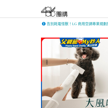
告別耗電怪獸！LG 商用空調專業規劃