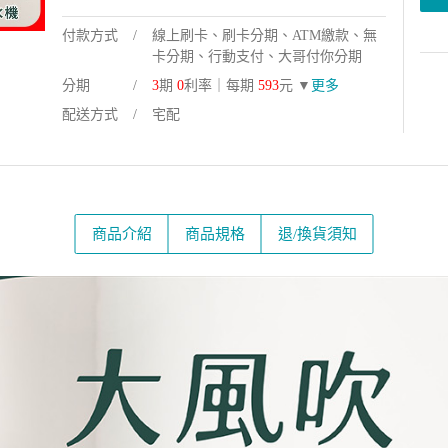
付款方式
線上刷卡、刷卡分期、ATM繳款、無
卡分期、行動支付、大哥付你分期
分期
3
期
0
利率｜每期
593
元 ▼
更多
配送方式
宅配
商品介紹
商品規格
退/換貨須知