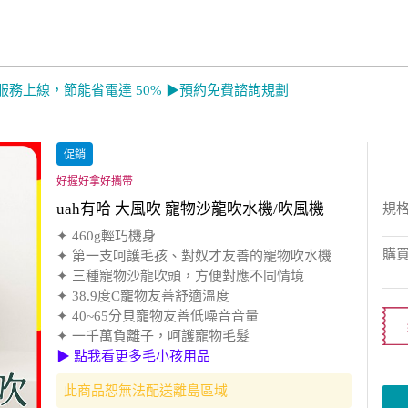
服務上線，節能省電達 50% ▶預約免費諮詢規劃
促銷
好握好拿好攜帶
uah有哈 大風吹 寵物沙龍吹水機/吹風機
規
✦ 460g輕巧機身
購
✦ 第一支呵護毛孩、對奴才友善的寵物吹水機
✦ 三種寵物沙龍吹頭，方便對應不同情境
✦ 38.9度C寵物友善舒適溫度
✦ 40~65分貝寵物友善低噪音音量
✦ 一千萬負離子，呵護寵物毛髮
▶ 點我看更多毛小孩用品
此商品恕無法配送離島區域