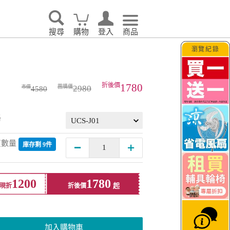
搜尋
購物
登入
商品
瀏覽紀錄
1780
2980
4580
格
買數量
庫存剩 9件
1200
1780
現折
折後價
加入購物車