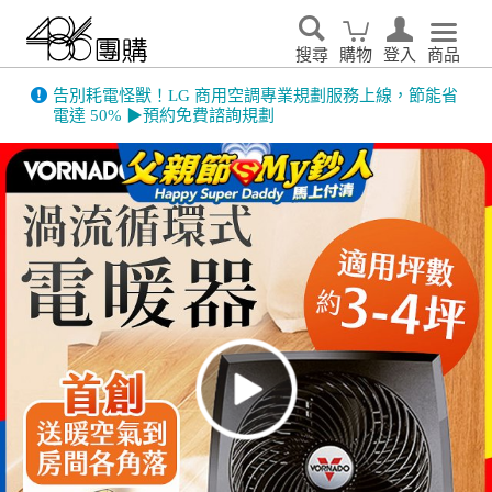
搜尋
購物
登入
商品
告別耗電怪獸！LG 商用空調專業規劃服務上線，節能省
電達 50% ▶預約免費諮詢規劃