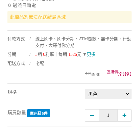
✩ 過熱自斷電
此商品恕無法配送離島區域
付款方式
線上刷卡、刷卡分期、ATM繳款、無卡分期、行動
支付、大哥付你分期
分期
3
期
0
利率｜每期
1326
元 ▼
更多
配送方式
宅配
3980
4980
規格
購買數量
庫存剩 6件