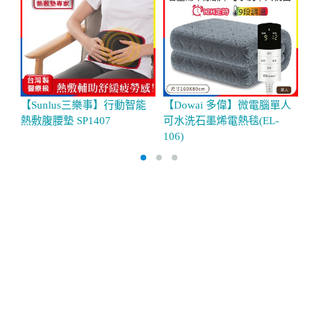
【Sunlus三樂事】行動智能
【Dowai 多偉】微電腦單人
【
熱敷腹腰墊 SP1407
可水洗石墨烯電熱毯(EL-
電
106)