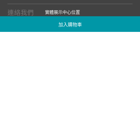
連絡我們
實體展示中心位置
實體購物服務條款
加入購物車
廠商提案
企業採購
訂閱486電子報
關於我們
關於486團購
媒體報導
486部落格
【營業人名稱:包昇股份有限公司】 【統一編號:53123157】
©2026 包昇股份有限公司 版權所有