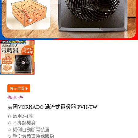
展示位置
適用3-4坪
美國VORNADO 渦流式電暖器 PVH-TW
✩ 適用3-4坪
✩ 不導熱機身
✩ 傾倒自動斷電裝置
✩ 熱空氣循環快速暖房