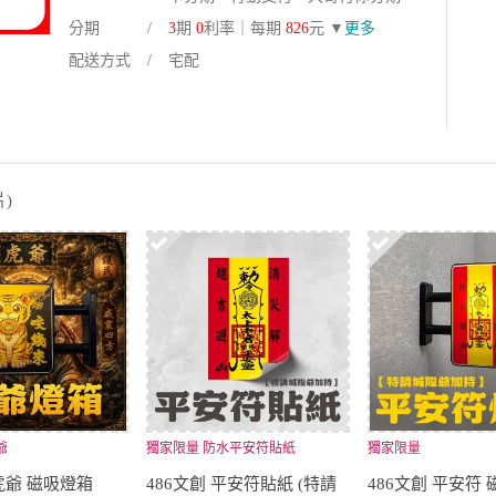
分期
3
期
0
利率｜每期
826
元 ▼
更多
配送方式
宅配
)
爺
獨家限量 防水平安符貼紙
獨家限量
 虎爺 磁吸燈箱
486文創 平安符貼紙 (特請
486文創 平安符