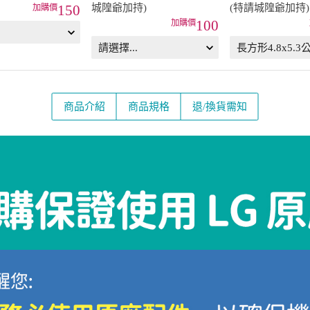
城隍爺加持)
(特請城隍爺加持)
150
100
商品介紹
商品規格
退/換貨需知