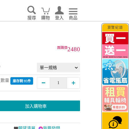
搜尋
購物
登入
商品
瀏覽紀錄
家電輕鬆租．LG家電
2480
格
買數量
庫存剩 95件
加入購物車
願望清單
我要發問