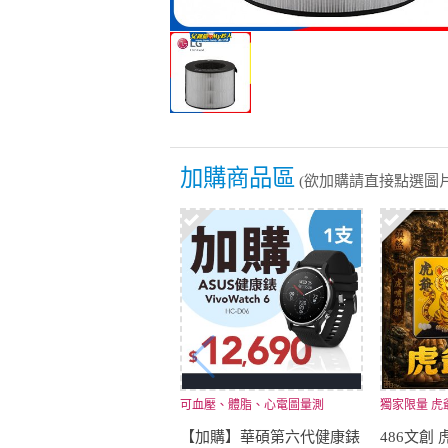
加購商品區
(欲加購請直接點選圖片
可血壓、體脂、心電圖量測
獨家限量 虎
【加購】華碩第六代健康錶
486文創