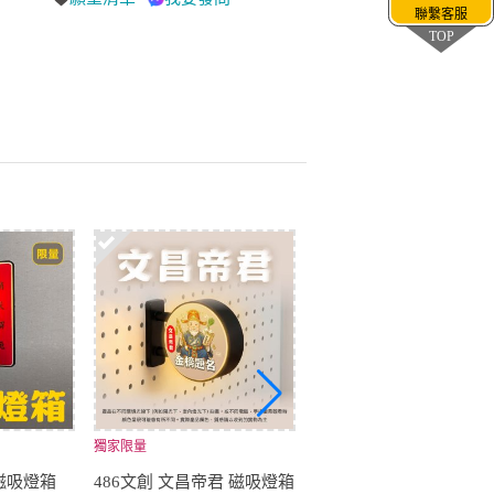
聯繫客服
TOP
獨家限量
486團購成立於2010年，經典蒐藏
 磁吸燈箱
486文創 文昌帝君 磁吸燈箱
486文創 招牌特製版 磁吸