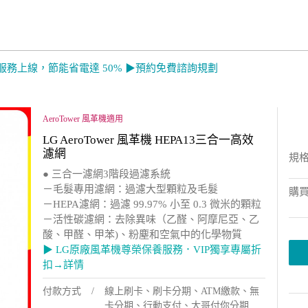
服務上線，節能省電達 50% ▶預約免費諮詢規劃
 ➔ 超值優惠搶先看
AeroTower 風革機適用
LG AeroTower 風革機 HEPA13三合一高效
濾網
規
● 三合一濾網3階段過濾系統
－毛髮專用濾網：過濾大型顆粒及毛髮
購
－HEPA濾網：過濾 99.97% 小至 0.3 微米的顆粒
－活性碳濾網：去除異味（乙醛、阿摩尼亞、乙
酸、甲醛、甲苯)、粉塵和空氣中的化學物質
▶ LG原廠風革機尊榮保養服務．VIP獨享專屬折
扣→詳情
付款方式
線上刷卡、刷卡分期、ATM繳款、無
卡分期、行動支付、大哥付你分期