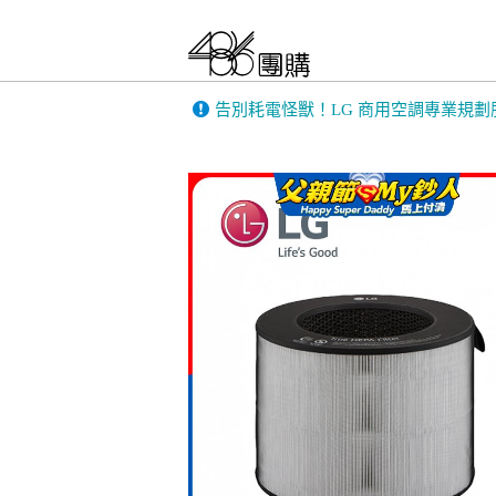
告別耗電怪獸！LG 商用空調專業規劃
486門市展示機限量出清！享原廠保固