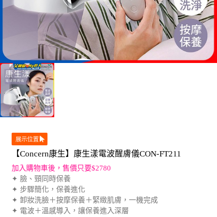
展示位置
【Concern康生】康生漾電波醒膚儀CON-FT211
加入購物車後，售價只要$2780
✦ 臉、頸同時保養
✦ 步驟簡化，保養進化
✦ 卸妝洗臉＋按摩保養＋緊緻肌膚，一機完成
✦ 電波＋溫感導入，讓保養進入深層