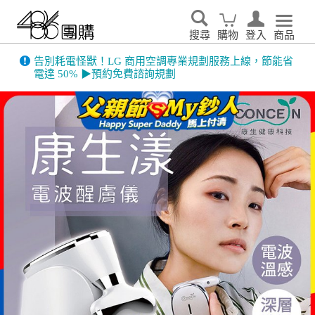
搜尋
購物
登入
商品
告別耗電怪獸！LG 商用空調專業規劃服務上線，節能省
電達 50% ▶預約免費諮詢規劃
486門市展示機限量出清！享原廠保固 ➔ 超值優惠搶先看