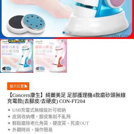
展示位置
【Concern康生】綺麗美足 足部護理機4款磨砂頭無線
充電款(去腳皮/去硬皮) CON-FT204
✦ USB充電式無線設計可收納
✦ 皮屑收納槽，腳皮集削不亂飛
✦ 輕鬆磨除老化角質、硬皮質、死皮OUT
✦ 外觀時尚、操作簡易