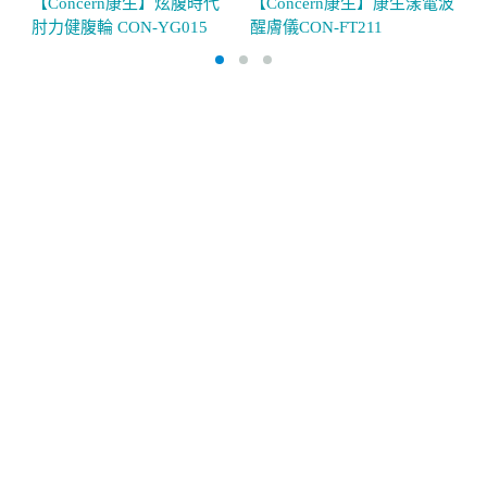
【Concern康生】炫腹時代
【Concern康生】康生漾電波
【
肘力健腹輪 CON-YG015
醒膚儀CON-FT211
Q