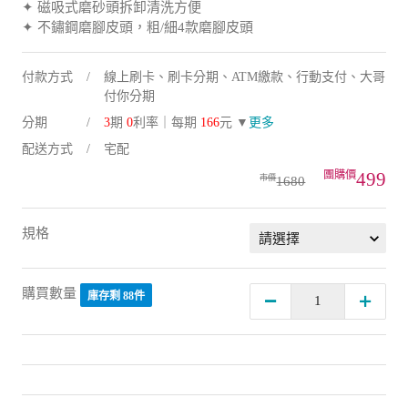
✦ 磁吸式磨砂頭拆卸清洗方便
✦ 不鏽鋼磨腳皮頭，粗/細4款磨腳皮頭
付款方式
線上刷卡、刷卡分期、ATM繳款、行動支付、大哥
付你分期
分期
3
期
0
利率｜每期
166
元 ▼
更多
配送方式
宅配
499
1680
規格
購買數量
庫存剩 88件