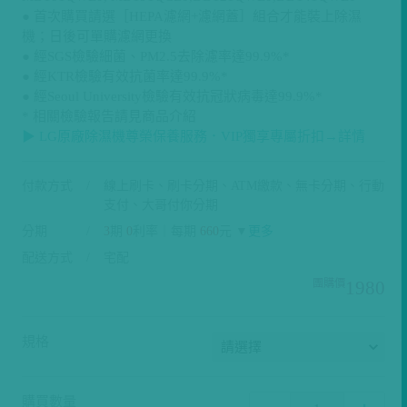
● 首次購買請選［HEPA濾網+濾網蓋］組合才能裝上除濕
機；日後可單購濾網更換
● 經SGS檢驗細菌、PM2.5去除濾率達99.9%*
● 經KTR檢驗有效抗菌率達99.9%*
● 經Seoul University檢驗有效抗冠狀病毒達99.9%*
* 相關檢驗報告請見商品介紹
▶ LG原廠除濕機尊榮保養服務．VIP獨享專屬折扣→詳情
付款方式
線上刷卡、刷卡分期、ATM繳款、無卡分期、行動
支付、大哥付你分期
分期
3
期
0
利率｜每期
660
元 ▼
更多
配送方式
宅配
1980
規格
購買數量