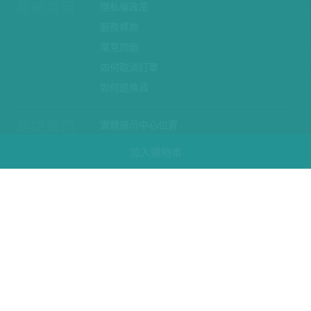
服務說明
隱私權政策
服務條款
常見問題
如何取消訂單
如何退換貨
連絡我們
實體展示中心位置
實體購物服務條款
加入購物車
廠商提案
企業採購
訂閱486電子報
關於我們
關於486團購
媒體報導
486部落格