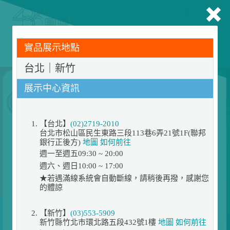
搜尋
購物
登入
商品
告別耗電怪獸！LG 商用空調專業規劃服務上線，節能省
實品展示地點
電達 50% ▶預約免費諮詢規劃
台北｜新竹
展示中心資訊
【台北】
(02)2719-2010
台北市松山區民生東路三段113巷6弄21號1F(聯邦
銀行正後方)
地圖
如何前往
週一至週五09:30 ~ 20:00
週六、週日10:00 ~ 17:00
★若遇滿線系統會自動斷線，請稍後再撥，感謝您
的體諒
【新竹】
(03)553-5909
新竹縣竹北市環北路五段432號1樓
地圖
如何前往