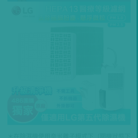
＊在除濕機使用奈米離子模式下（關機狀態下