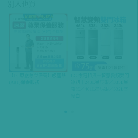
別人也買
【LG原廠尊榮保養】吸塵器
LG 家電租賃－智慧變頻雙門
【
(A9T)保養服務
冰箱｜243L星辰銀／335L星
I
夜黑／461L星辰銀／332L雪
球
霧白
(
QP