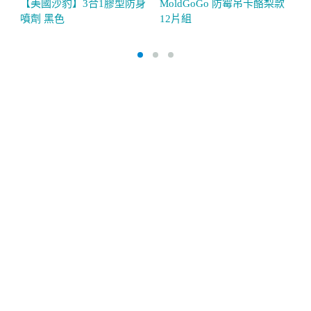
【美國沙豹】3合1膠型防身
MoldGoGo 防霉吊卡酪梨款
M
噴劑 黑色
12片組
組
性