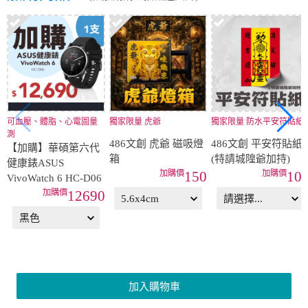
可血壓、體脂、心電圖量
獨家限量 虎爺
獨家限量 防水平安符貼紙
測
486文創 虎爺 磁吸燈
486文創 平安符貼紙
【加購】華碩第六代
箱
(特請城隍爺加持)
健康錶ASUS
150
10
VivoWatch 6 HC-D06
12690
加入購物車