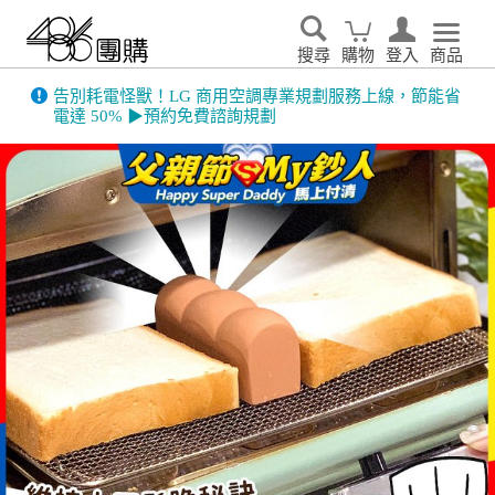
搜尋
購物
登入
商品
告別耗電怪獸！LG 商用空調專業規劃服務上線，節能省
電達 50% ▶預約免費諮詢規劃