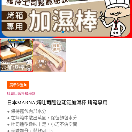
展示位置
吐司口感升級秘器
日本MARNA 烤吐司麵包蒸氣加濕棒 烤箱專用
● 保持麵包內部水分
● 在烤箱中散出蒸氣，保留麵包水分
● 吐司造型趣味十足，小巧不佔空間
● 美味加分，鬆軟可口~