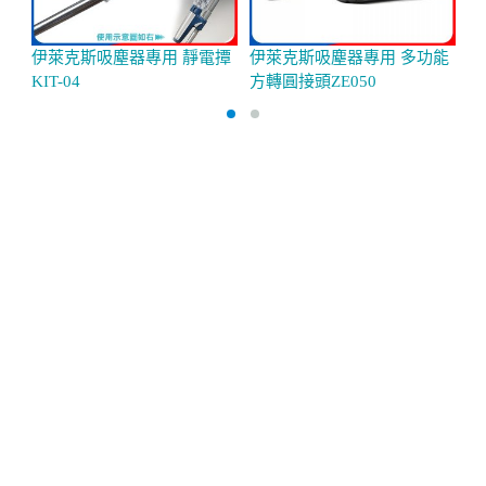
伊萊克斯吸塵器專用 靜電撢
伊萊克斯吸塵器專用 多功能
英國
KIT-04
方轉圓接頭ZE050
代