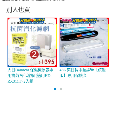
別人也買
大日Dainichi 保濕機原廠專
486 英日韓中翻譯筆【旗艦
大
用抗菌汽化濾網 (適用HD-
版】專用保護套
用
RX311T) 2入組