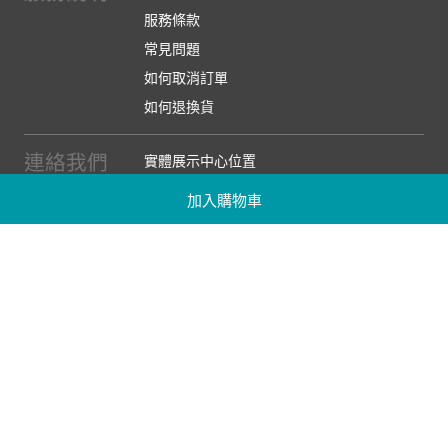
服務條款
常見問題
如何取消訂單
如何退換貨
連絡我們
實體展示中心位置
實體購物服務條款
加入購物車
廠商提案
企業採購
訂閱486電子報
關於我們
關於486團購
媒體報導
486部落格
【營業人名稱:包昇股份有限公司】 【統一編號:53123157】