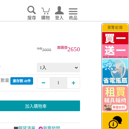
搜尋
購物
登入
商品
瀏覽紀錄
2650
3000
格
買數量
庫存剩 48件
加入購物車
願望清單
我要發問