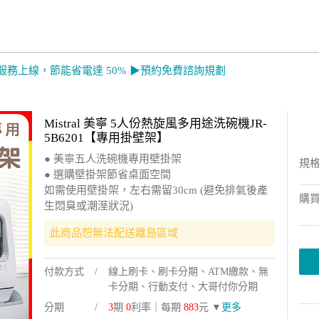
服務上線，節能省電達 50% ▶預約免費諮詢規劃
Mistral 美寧 5人份熱旋風多用途洗碗機JR-
5B6201【專用掛壁架】
● 美寧五人洗碗機專用壁掛架
規
● 選購壁掛架節省桌面空間
如需使用壁掛架，左右需留30cm (避免排氣後產
購
生悶臭或潮溼狀況)
此商品恕無法配送離島區域
付款方式
線上刷卡、刷卡分期、ATM繳款、無
卡分期、行動支付、大哥付你分期
分期
3
期
0
利率｜每期
883
元 ▼
更多