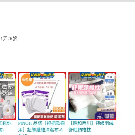
1弄26號
式迷你
PINOH 品諾［拖把款適
【昭和西川】特級羽絨
電)
用］超導纖維清潔布-6
舒眠頸椎枕