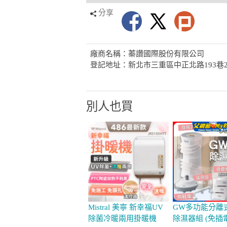
分享
廠商名稱：蓁讚國際股份有限公司
登記地址：新北市三重區中正北路193巷2
別人也買
Mistral 美寧 新幸福UV
GW多功能分離
除菌冷暖兩用掛暖機
除濕器組 (免插