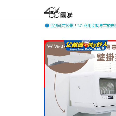
告別耗電怪獸！LG 商用空調專業規劃