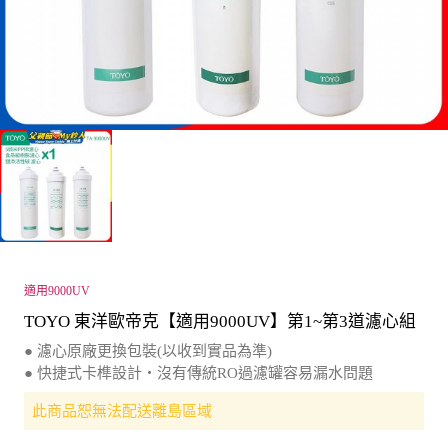
適用9000UV
TOYO 東洋歐帝克【適用9000UV】第1~第3道濾心組
● 濾心原廠更換包裝(以收到實品為準)
● 快捷式卡榫設計‧沒有傳統RO過濾罐容易漏水問題
此商品恕無法配送離島區域