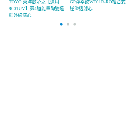
TOYO 東洋歐帝克【適用
GP淨萃飲WT01R-RO複合式
G
9001UV】第4道能量陶瓷遠
逆滲透濾心
G
紅外線濾心