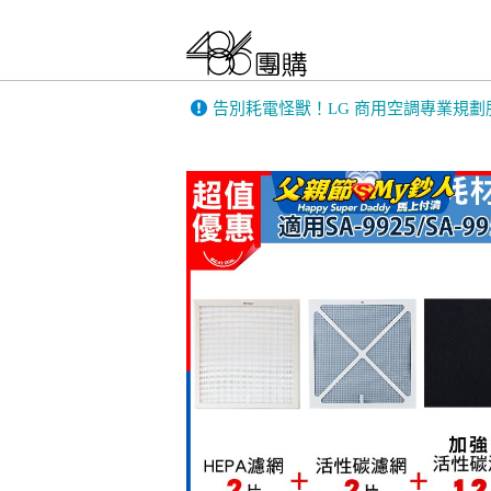
告別耗電怪獸！LG 商用空調專業規劃