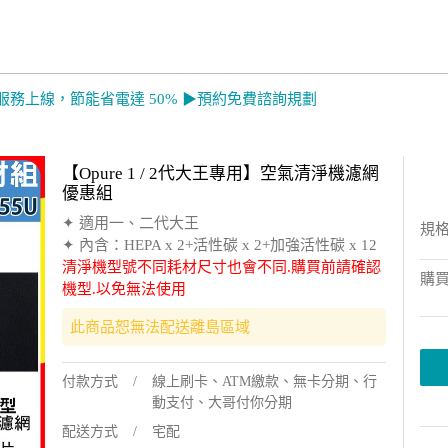
服務上線，節能省電達 50% ▶預約免費諮詢規劃
【Opure 1 / 2代大王專用】空氣清淨機濾網
優惠組
✦ 適用一、二代大王
規
✦ 內含：HEPA x 2+活性碳 x 2+加強活性碳 x 12
清淨機型號不同耗材尺寸也會不同.購買前請確認
購
機型.以免無法使用
此商品恕無法配送離島區域
付款方式
線上刷卡、ATM繳款、無卡分期、行
動支付、大哥付你分期
配送方式
宅配