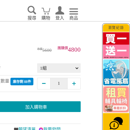
搜尋
購物
登入
商品
瀏覽紀錄
4800
5600
格
買數量
庫存剩 88件
加入購物車
願望清單
我要發問