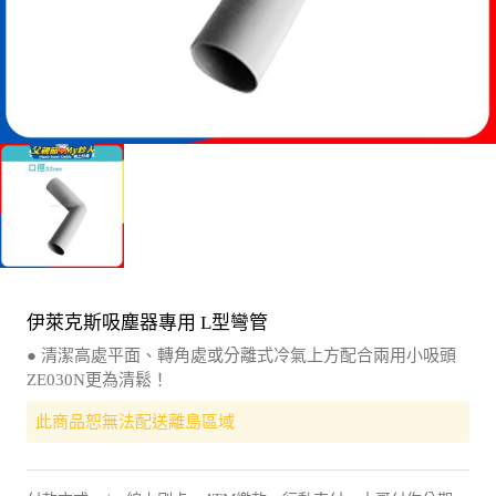
伊萊克斯吸塵器專用 L型彎管
● 清潔高處平面、轉角處或分離式冷氣上方配合兩用小吸頭
ZE030N更為清鬆！
此商品恕無法配送離島區域