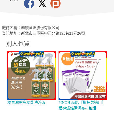
廠商名稱：蓁讚國際股份有限公司
登記地址：新北市三重區中正北路193巷21弄26號
別人也買
橘寶濃縮多功能洗淨液
PINOH 品諾［拖把款適用］
【
超導纖維清潔布-6包組
用