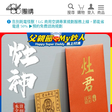
搜尋
購物
登入
商品
告別耗電怪獸！LG 商用空調專業規劃服務上線，節能省
電達 50% ▶預約免費諮詢規劃