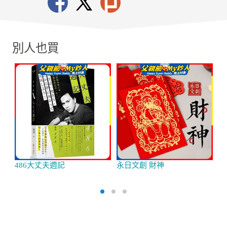
別人也買
486大丈夫週記
永日文創 財神
4