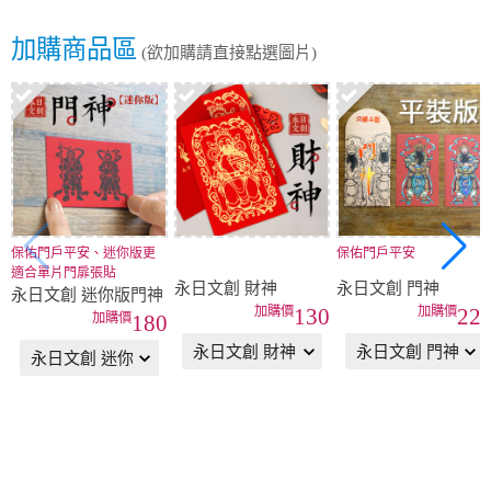
加購商品區
(欲加購請直接點選圖片)
保佑門戶平安、迷你版更
保佑門戶平安
適合單片門扉張貼
永日文創 財神
永日文創 門神
永日文創 迷你版門神
130
22
180