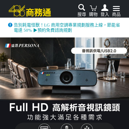
搜尋
購物
登入
商品
告別耗電怪獸！LG 商用空調專業規劃服務上線，節能省
電達 50% ▶預約免費諮詢規劃