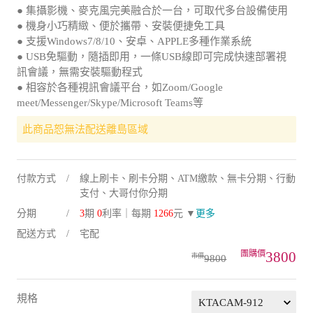
● 集攝影機、麥克風完美融合於一台，可取代多台設備使用
● 機身小巧精緻、便於攜帶、安裝便捷免工具
● 支援Windows7/8/10、安卓、APPLE多種作業系統
● USB免驅動，隨插即用，一條USB線即可完成快速部署視
訊會議，無需安裝驅動程式
● 相容於各種視訊會議平台，如Zoom/Google
meet/Messenger/Skype/Microsoft Teams等
此商品恕無法配送離島區域
付款方式
線上刷卡、刷卡分期、ATM繳款、無卡分期、行動
支付、大哥付你分期
分期
3
期
0
利率｜每期
1266
元 ▼
更多
配送方式
宅配
3800
9800
規格