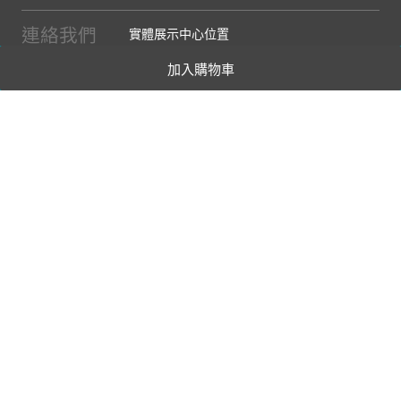
連絡我們
實體展示中心位置
實體購物服務條款
加入購物車
廠商提案
企業採購
訂閱486電子報
關於我們
關於486團購
媒體報導
486部落格
【營業人名稱:包昇股份有限公司】 【統一編號:53123157】
©2026 包昇股份有限公司 版權所有