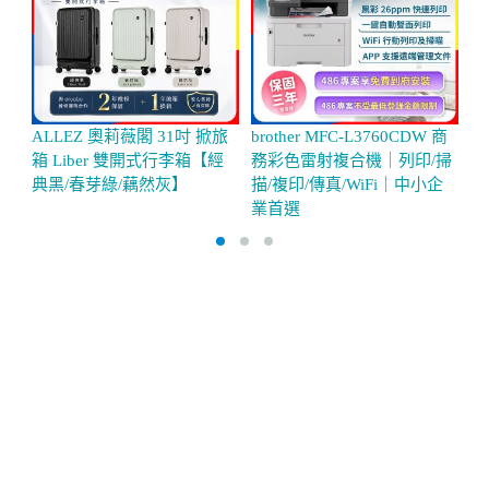
ALLEZ 奧莉薇閣 31吋 掀旅
brother MFC-L3760CDW 商
G
箱 Liber 雙開式行李箱【經
務彩色雷射複合機｜列印/掃
熱
典黑/春芽綠/藕然灰】
描/複印/傳真/WiFi｜中小企
業首選