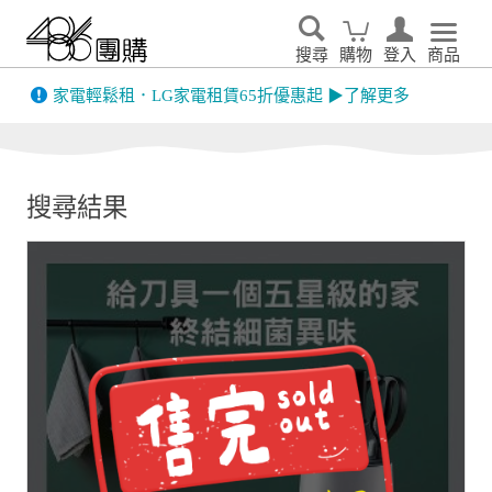
搜尋
購物
登入
商品
先看
家電輕鬆租．LG家電租賃65折優惠起 ▶了解更多
搜尋結果