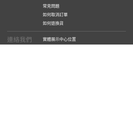
常見問題
如何取消訂單
如何退換貨
連絡我們
實體展示中心位置
實體購物服務條款
廠商提案
企業採購
訂閱486電子報
關於我們
關於486團購
媒體報導
486部落格
【營業人名稱:包昇股份有限公司】 【統一編號:53123157】