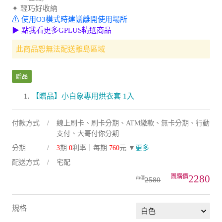
⚠ 使用O3模式時建議離開使用場所
▶ 點我看更多GPLUS精選商品
此商品恕無法配送離島區域
贈品
【贈品】小白象專用烘衣套 1入
付款方式
線上刷卡、刷卡分期、ATM繳款、無卡分期、行動
支付、大哥付你分期
分期
3
期
0
利率｜每期
760
元 ▼
更多
配送方式
宅配
2280
2580
規格