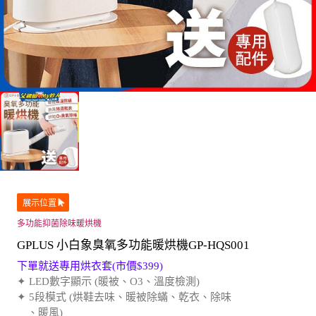
展示位置
多功能抑菌除味暖烘機
GPLUS 小白象臭氧多功能暖烘機GP-HQS001
下單就送專用烘衣套(市價$399)
✦ LED數字顯示 (暖被、O3、溫度檢測)
✦ 5段模式 (烘鞋去味、暖被除蟎、乾衣、除味
、暖風)
✦ 輕巧好收納