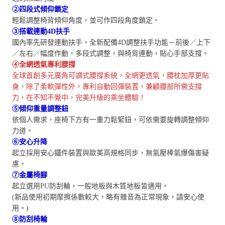
②四段式傾仰鎖定
輕鬆調整椅背傾仰角度，並可作四段角度鎖定。
③搭載連動4D扶手
國內率先研發連動扶手，全新配備4D調整扶手功能－前後／上下
／左右／幅度作動，多段式調整，與椅背連動，貼心手部支撐。
④全網透氣專利腰撐
全球首創多元廣角可調式腰撐系統，全網更透氣，腰枕加厚更貼
身，除了柔軟彈性外，專利自動回彈裝置，兼顧腰部所需支撐
力，在不知不覺中，完美升級的乘坐體驗！
⑤傾仰重量調整鈕
依個人需求，座椅下方有一重力鬆緊鈕，可依需要旋轉調整傾仰
力道。
⑥安心升降
起立採用安心鐵件裝置與歐美高規格同步，無氣壓棒氣爆傷害疑
慮。
⑦金屬椅腳
起立選用PU防刮輪，一般地板與木質地板皆適用。
(新品使用初期摩擦係數較大，略有雜音為正常現象，請安心使
用。)
⑧防刮椅輪