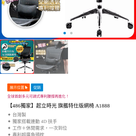
展示位置
促銷
全球首創多元可調式專利腰撐再進化！
【486獨家】起立時光 旗艦特仕版網椅 A1888
✦ 台灣製
✦ 獨家搭載連動 4D 扶手
✦ 工作＋休閒需求，一次到位
✦ 專利超廣角頭枕