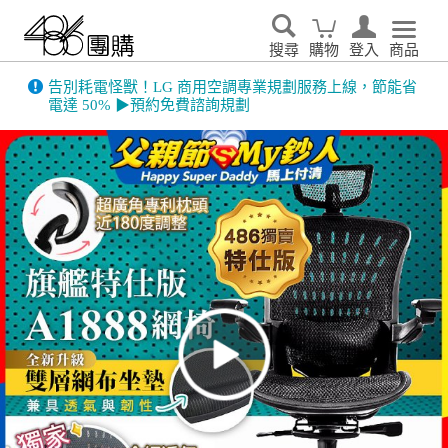
搜尋
購物
登入
商品
告別耗電怪獸！LG 商用空調專業規劃服務上線，節能省
電達 50% ▶預約免費諮詢規劃