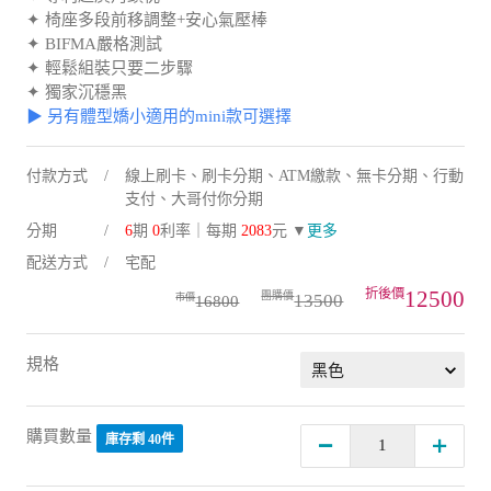
✦ 椅座多段前移調整+安心氣壓棒
✦ BIFMA嚴格測試
✦ 輕鬆組裝只要二步驟
✦ 獨家沉穩黑
▶ 另有體型嬌小適用的mini款可選擇
付款方式
線上刷卡、刷卡分期、ATM繳款、無卡分期、行動
支付、大哥付你分期
分期
6
期
0
利率｜每期
2083
元 ▼
更多
配送方式
宅配
12500
13500
16800
規格
購買數量
庫存剩 40件