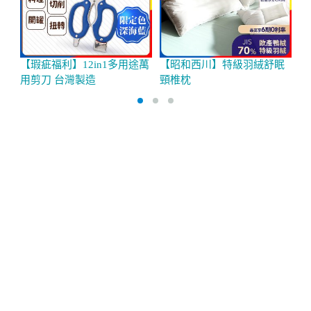
【瑕疵福利】12in1多用途萬
【昭和西川】特級羽絨舒眠
G
用剪刀 台灣製造
頸椎枕
組