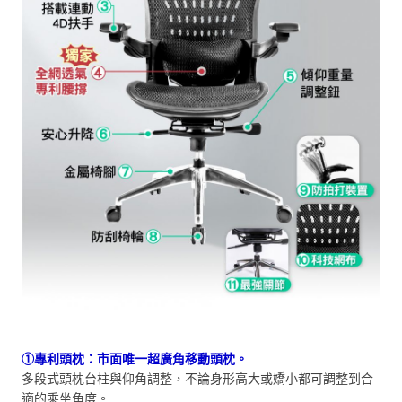
①專利頭枕：市面唯一超廣角移動頭枕。
多段式頭枕台柱與仰角調整，不論身形高大或嬌小都可調整到合
適的乘坐角度。