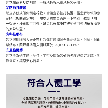
起立精選ＰＵ防刮輪，一般地板與木質地板皆適用。
⑨防拍打裝置
起立多段式傾仰鎖定椅款，皆設定防拍打裝置，當您解除傾仰鎖
定時（扳開鎖定桿），需以身體重量再壓一下椅背，聽到「啪」
一聲後，椅背即可回彈。避免情急起身時被突然回彈的椅背撞擊
的安全裝置。
⑩科技網布
起立選用國際大廠正宗杜邦彈性體開發全新高透氣、耐摩、耐衝
擊網布，國際標準耐久測試高於120,000CYCLES。
⑪最強關節
起立全系列主體、配件，主架及關節皆通過強度與穩定測試，動
靜皆宜，讓您安心倚靠。