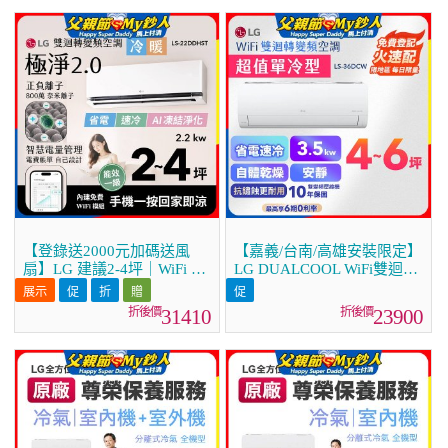
【登錄送2000元加碼送風
【嘉義/台南/高雄安裝限定】
扇】LG 建議2-4坪｜WiFi 雙
LG DUALCOOL WiFi雙迴轉
迴轉變頻空調｜極淨2.0系列
變頻空調 - 超值單冷型
｜AI 氣流 & 奈米離子 (LS-
_3.5kW LS-36DCW
31410
23900
22DDHST)