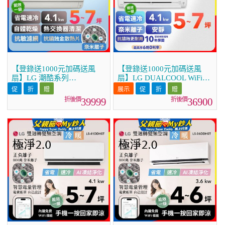
【登錄送1000元加碼送風
【登錄送1000元加碼送風
扇】LG 潮酷系列
扇】LG DUALCOOL WiFi雙
ARTCOOL™ WiFi 潮酷冷暖
迴轉變頻空調 - 旗艦冷暖型
雙迴轉變頻空調 - 霧面米
_4.1kw LS-41DHPM
39999
36900
_4.1kw_建議適用坪數約5-7
坪 (LM-41ART)