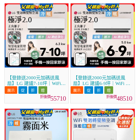
【登錄送2000元加碼送風
【登錄送2000元加碼送風
扇】LG 建議7-10坪｜WiFi
扇】LG 建議6-9坪｜WiFi 雙
雙迴轉變頻空調｜極淨2.0系
迴轉變頻空調｜極淨2.0系列
列｜AI 氣流 & 奈米離子
｜AI 氣流 & 奈米離子 (LS-
55710
48510
(LS-63DDHST)
50DDHST)