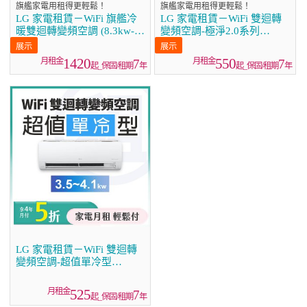
旗艦家電用租得更輕鬆！
旗艦家電用租得更輕鬆！
LG 家電租賃－WiFi 旗艦冷
LG 家電租賃－WiFi 雙迴轉
暖雙迴轉變頻空調 (8.3kw-
變頻空調-極淨2.0系列
9.3kw)
(2.2kw~7.2kw)
1420
550
7
7
起_保固/租期
年
起_保固/租期
年
LG 家電租賃－WiFi 雙迴轉
變頻空調-超值單冷型
(3.5kw~4.1kw)
525
7
起_保固/租期
年