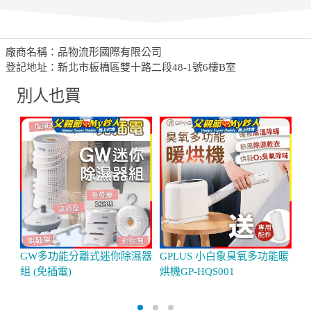
廠商名稱：品物流形國際有限公司
登記地址：新北市板橋區雙十路二段48-1號6樓B室
別人也買
GW多功能分離式迷你除濕器
GPLUS 小白象臭氧多功能暖
韓
組 (免插電)
烘機GP-HQS001
41