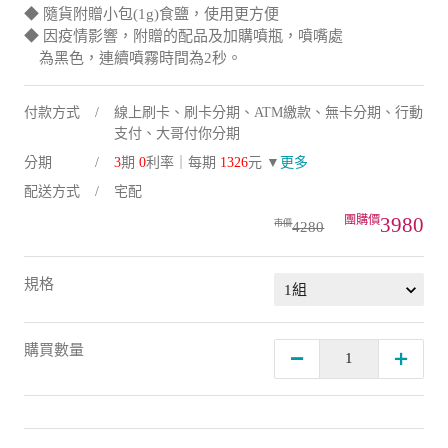
◆ 隨貨附贈小包(1g)食鹽，使用更方便
◆ 因疫情影響，附贈的配品及加購噴瓶，噴嘴處
為黑色，連續噴霧時間為2秒。
付款方式
線上刷卡、刷卡分期、ATM繳款、無卡分期、行動
支付、大哥付你分期
分期
3
期
0
利率｜每期
1326
元 ▼
更多
配送方式
宅配
3980
4280
規格
購買數量