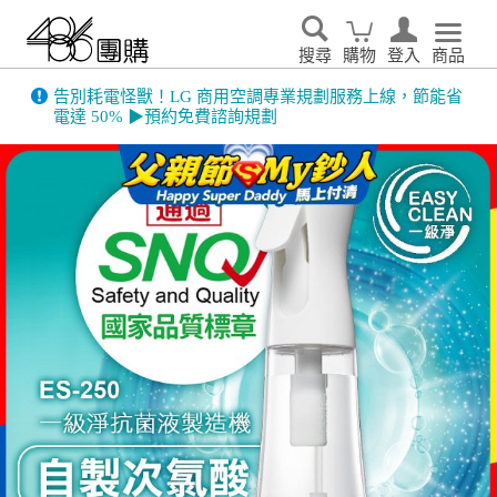
搜尋
購物
登入
商品
告別耗電怪獸！LG 商用空調專業規劃服務上線，節能省
電達 50% ▶預約免費諮詢規劃