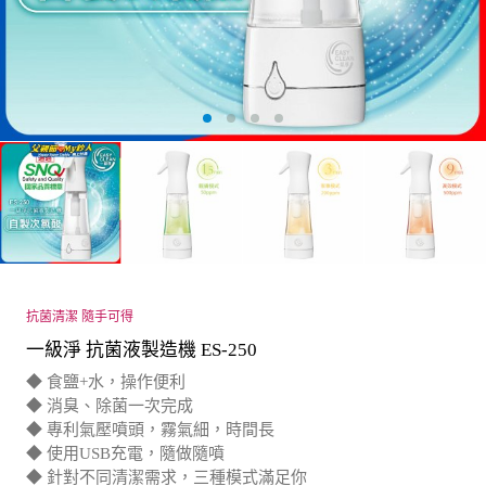
抗菌清潔 隨手可得
一級淨 抗菌液製造機 ES-250
◆ 食鹽+水，操作便利
◆ 消臭、除菌一次完成
◆ 專利氣壓噴頭，霧氣細，時間長
◆ 使用USB充電，隨做隨噴
◆ 針對不同清潔需求，三種模式滿足你