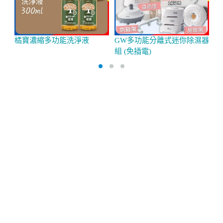
橘寶濃縮多功能洗淨液
GW多功能分離式迷你除濕器
P
組 (免插電)
超