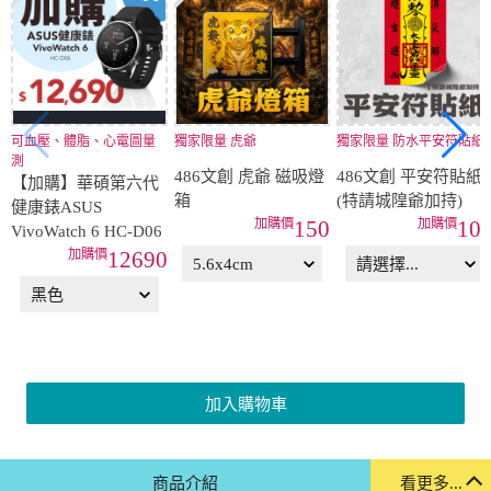
可血壓、體脂、心電圖量
獨家限量 虎爺
獨家限量 防水平安符貼紙
測
486文創 虎爺 磁吸燈
486文創 平安符貼紙
【加購】華碩第六代
箱
(特請城隍爺加持)
健康錶ASUS
150
10
VivoWatch 6 HC-D06
12690
加入購物車
商品介紹
看更多...