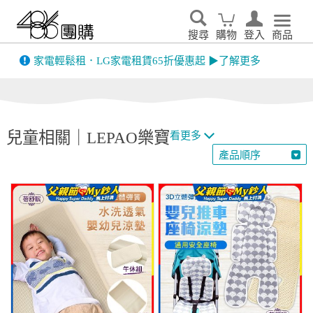
搜尋
購物
登入
商品
先看
家電輕鬆租．LG家電租賃65折優惠起 ▶了解更多
兒童相關｜LEPAO樂寶
看更多
產品順序