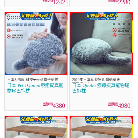
1242
2280
日本互動新科技❤呆萌電子寵物
2019年日本初發售即超過萬隻，話
題新設計！
日本 Petit Qoobo療癒擬真寵
日本 Qoobo 療癒擬真寵物尾
物尾巴抱枕
巴抱枕
4380
4980