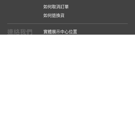
如何取消訂單
如何退換貨
連絡我們
實體展示中心位置
實體購物服務條款
廠商提案
企業採購
訂閱486電子報
關於我們
關於486團購
媒體報導
486部落格
【營業人名稱:包昇股份有限公司】 【統一編號:53123157】