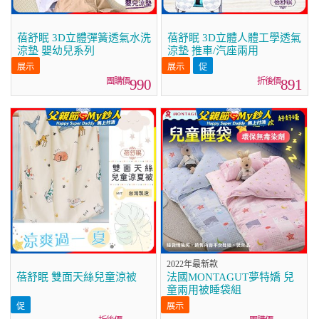
蓓舒眠 3D立體彈簧透氣水洗
蓓舒眠 3D立體人體工學透氣
涼墊 嬰幼兒系列
涼墊 推車/汽座兩用
990
891
2022年最新款
蓓舒眠 雙面天絲兒童涼被
法國MONTAGUT夢特嬌 兒
童兩用被睡袋組