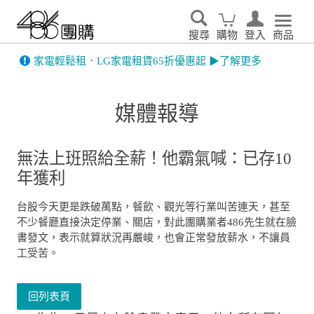
搜尋
購物
登入
商品
先看
家電輕鬆租．LG家電租賃65折優惠起 ▶了解更多
媒體報導
無法上班照給全薪！他霸氣喊：已存10
年獲利
台股今天更是跌破萬點，餐飲、觀光等行業叫苦連天，甚至
不少餐廳直接決定停業、關店，對此團購業者486先生就在臉
書發文，表示就算狀況再嚴峻，也會正常發放薪水，不讓員
工受苦。
回列表頁