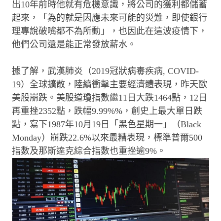
出10年前時他就有危機意識，將公司的獲利都儲蓄
起來，「為的就是因應未來可能的災難，即使銀行
理專說破嘴都不為所動」，也因此在這波疫情下，
他們公司還是能正常發放薪水。
據了解，武漢肺炎（2019冠狀病毒疾病, COVID-
19）全球擴散，陸續衝擊主要經濟體表現，昨天歐
美股崩跌。美股道瓊指數繼11日大跌1464點，12日
再重挫2352點，跌幅9.99%%，創史上最大單日跌
點，寫下1987年10月19日「黑色星期一」（Black
Monday）崩跌22.6%以來最糟表現，標準普爾500
指數及那斯達克綜合指數也重挫逾9%。