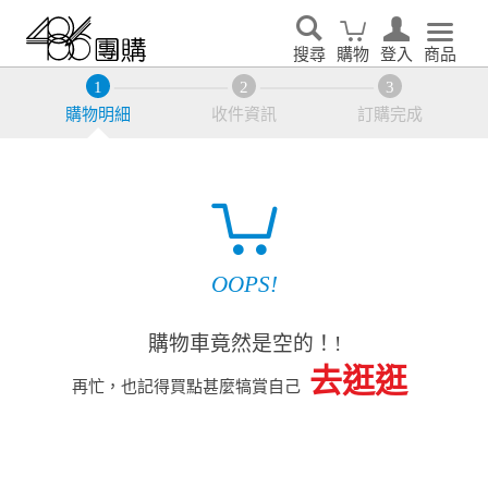
搜尋
購物
登入
商品
購物明細
收件資訊
訂購完成
OOPS!
購物車竟然是空的！!
去逛逛
再忙，也記得買點甚麼犒賞自己