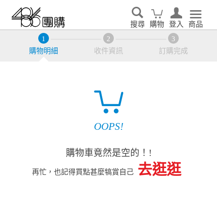
搜尋
購物
登入
商品
購物明細
收件資訊
訂購完成
OOPS!
購物車竟然是空的！!
去逛逛
再忙，也記得買點甚麼犒賞自己