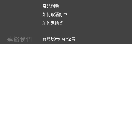
常見問題
如何取消訂單
如何退換貨
連絡我們
實體展示中心位置
實體購物服務條款
廠商提案
企業採購
訂閱486電子報
關於我們
關於486團購
媒體報導
486部落格
【營業人名稱:包昇股份有限公司】 【統一編號:53123157】