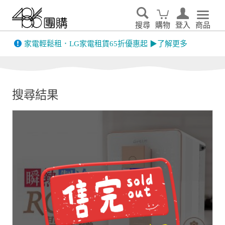
搜尋
購物
登入
商品
先看
家電輕鬆租．LG家電租賃65折優惠起 ▶了解更多
搜尋結果