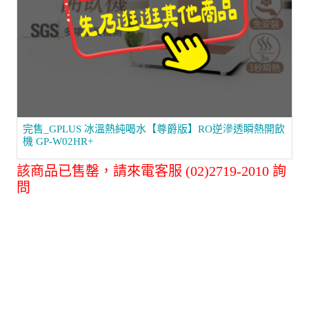
完售_GPLUS 冰溫熱純喝水【尊爵版】RO逆滲透瞬熱開飲
機 GP-W02HR+
該商品已售罄，請來電客服 (02)2719-2010 詢
問