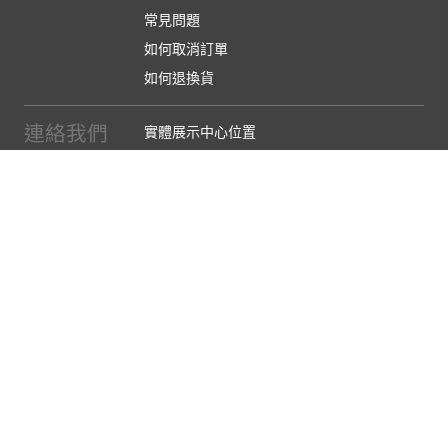
常見問題
如何取消訂單
如何退換貨
連絡我們
實體展示中心位置
實體購物服務條款
廠商提案
企業採購
訂閱486電子報
關於我們
關於486團購
媒體報導
486部落格
【營業人名稱:包昇股份有限公司】 【統一編號:53123157】