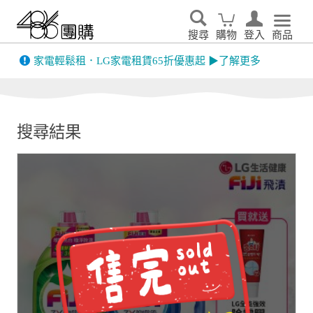
搜尋
購物
登入
商品
先看
家電輕鬆租．LG家電租賃65折優惠起 ▶了解更多
搜尋結果