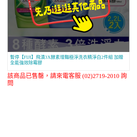
暫停【FIJI】飛漬3X酵素增豔極淨洗衣精淨白2件組 加贈
全能強效除霉膠
該商品已售罄，請來電客服 (02)2719-2010 詢
問