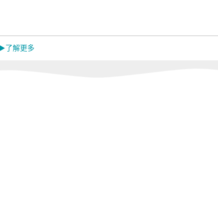
Mistral 美寧
中央牌
蓓舒
MON
嬌
 ▶了解更多
EL
韓國 Catchmop
日本 金鳥
日本 
KINCHO
Dainic
活館
Concern 康生健康
闔樂泰｜LEPAO
ikiik
館
樂寶｜GOLD
LIFE
Sunlus 三樂事｜
怪獸居家生活館
RONE
TANITA｜MUVA
燈具
r
meekee米騏創新
tokuyo｜
Panasonic｜
HEALTHPIT