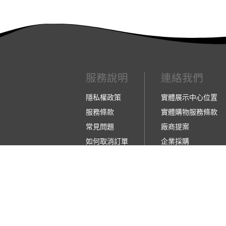
服務說明
連絡我們
隱私權政策
實體展示中心位置
服務條款
實體購物服務條款
常見問題
廠商提案
如何取消訂單
企業採購
如何退換貨
訂閱486電子報
【營業人名稱:包昇股份有限公司】 【統一編號:5
©2026 包昇股份有限公司 版權所有