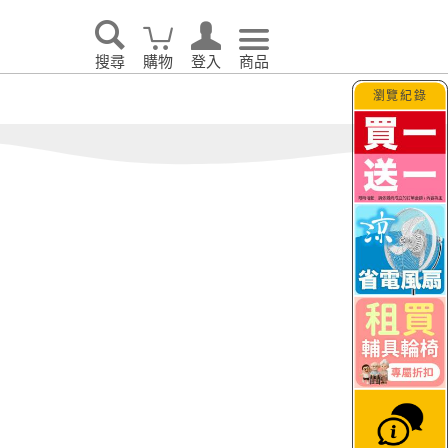
眠｜
o’rest 歐瑞思舒眠
TAGUT夢特
生活
搜尋
購物
登入
商品
瀏覽紀錄
告別耗電怪獸！LG 
大日
JETFI Wifi分享器
hi
｜eSIM卡
KINYO
i 伊崎
VER 照明
PhotoFast｜Timo