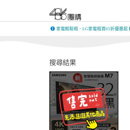
FIESTA｜嘉年華
only 美第
BIGGER DESIGN
家電輕鬆租．LG家電租賃65折優惠起
韓國 THE LO
英國 Gtech｜美國
康銀健康生
Bissell
搜尋結果
MUFU機車行車
PINOH 品諾
記錄器
全家安FamiClean
蒙恬PenPowe