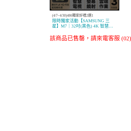
消耗品配件專區
(4/7~4/30)486獨家好禮2選1
限時獨家活動【SAMSUNG 三
星】M7｜32吋(黑色) 4K 智慧聯
網螢幕- S32BM702UC(VA/4K/內
LG原廠全方位尊
LG空氣清淨
建喇叭)-6期分期
該商品已售罄，請來電客服 (02)27
榮保養服務
淨水器濾心
其他
商務通
數位會議設備
事務設備/耗