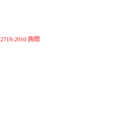
機
LG掃地機吸塵器
其他掃拖地機
其他
19-2010 詢問
材
環境調節家電
辦公生活/茶水
間