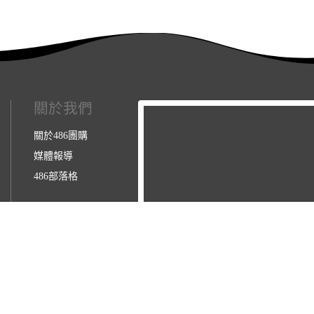
關於我們
關於486團購
媒體報導
486部落格
3123157】