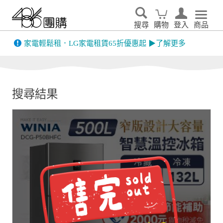
搜尋
購物
登入
商品
先看
家電輕鬆租．LG家電租賃65折優惠起 ▶了解更多
搜尋結果