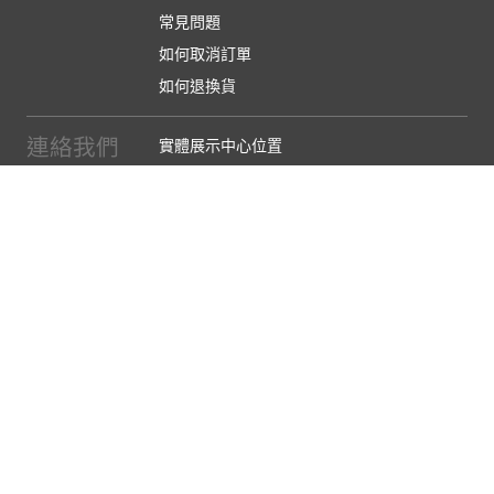
常見問題
如何取消訂單
如何退換貨
連絡我們
實體展示中心位置
實體購物服務條款
廠商提案
企業採購
訂閱486電子報
關於我們
關於486團購
媒體報導
486部落格
【營業人名稱:包昇股份有限公司】 【統一編號:53123157】