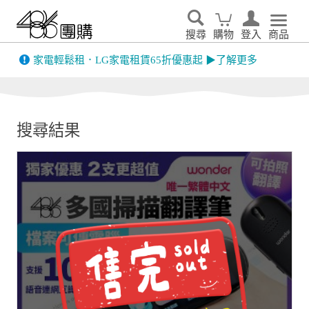
搜尋
購物
登入
商品
先看
家電輕鬆租．LG家電租賃65折優惠起 ▶了解更多
搜尋結果