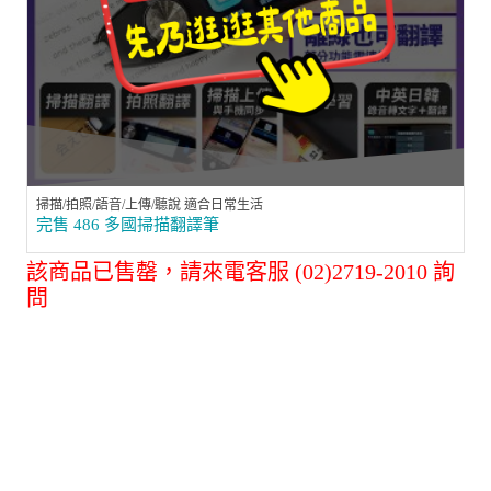
掃描/拍照/語音/上傳/聽說 適合日常生活
完售 486 多國掃描翻譯筆
該商品已售罄，請來電客服 (02)2719-2010 詢
問