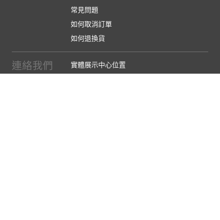
常見問題
如何取消訂單
如何退換貨
連絡我們
實體展示中心位置
實體購物服務條款
廠商提案
企業採購
訂閱486電子報
關於我們
關於486團購
媒體報導
486部落格
【營業人名稱:包昇股份有限公司】 【統一編號:53123157】