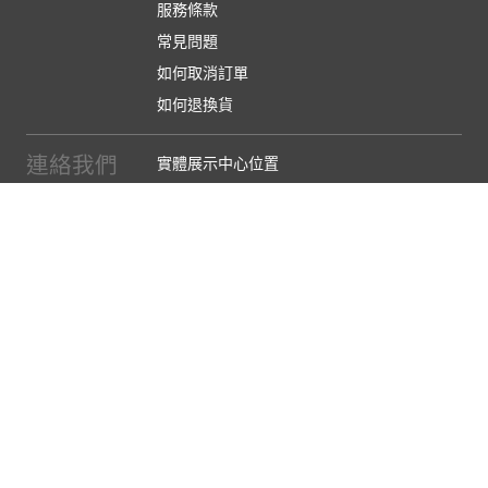
服務條款
常見問題
如何取消訂單
如何退換貨
連絡我們
實體展示中心位置
實體購物服務條款
廠商提案
企業採購
訂閱486電子報
關於我們
關於486團購
媒體報導
486部落格
【營業人名稱:包昇股份有限公司】 【統一編號:53123157】