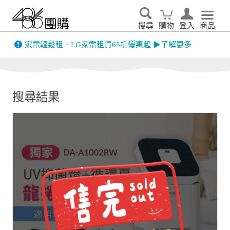
搜尋
購物
登入
商品
先看
家電輕鬆租．LG家電租賃65折優惠起 ▶了解更多
搜尋結果