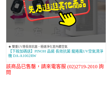
★ 雙重UV燈長效抗菌，極速淨化室內髒空氣
【下殺加碼送】PINOH 品諾 長效抗菌 龍捲風UV空氣清淨
機 DA-A1002RW
該商品已售罄，請來電客服 (02)2719-2010 詢
問