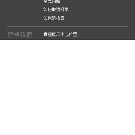
常見問題
如何取消訂單
如何退換貨
連絡我們
實體展示中心位置
實體購物服務條款
廠商提案
企業採購
訂閱486電子報
關於我們
關於486團購
媒體報導
486部落格
【營業人名稱:包昇股份有限公司】 【統一編號:53123157】