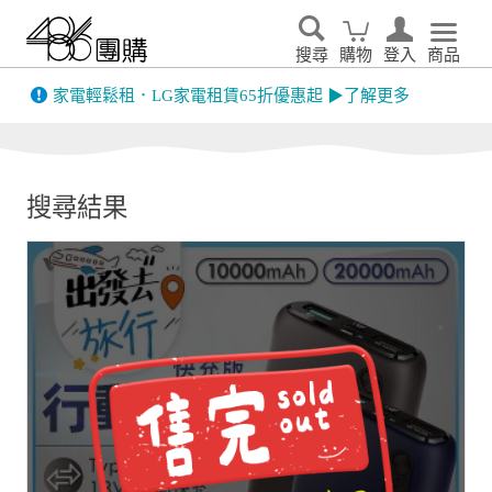
搜尋
購物
登入
商品
先看
家電輕鬆租．LG家電租賃65折優惠起 ▶了解更多
搜尋結果