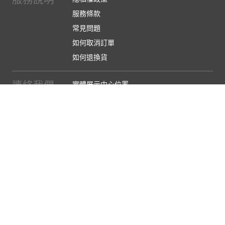
服務條款
常見問題
如何取消訂單
如何退換貨
連絡我們
實體展示中心位置
實體購物服務條款
廠商提案
企業採購
訂閱486電子報
關於我們
關於486團購
媒體報導
486部落格