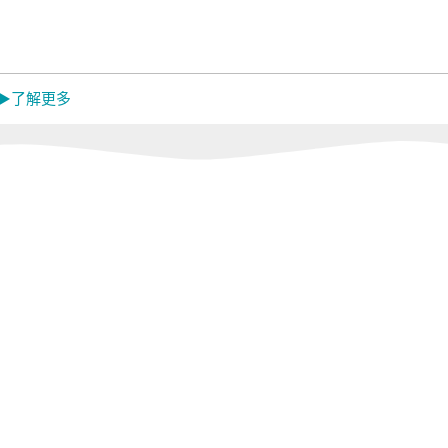
Mistral 美寧
中央牌
蓓舒
MON
嬌
 ▶了解更多
EL
韓國 Catchmop
日本 金鳥
日本 
KINCHO
Dainic
活館
Concern 康生健康
闔樂泰｜LEPAO
ikiik
館
樂寶｜GOLD
LIFE
Sunlus 三樂事｜
怪獸居家生活館
RONE
TANITA｜MUVA
燈具
r
meekee米騏創新
tokuyo｜
Panasonic｜
HEALTHPIT