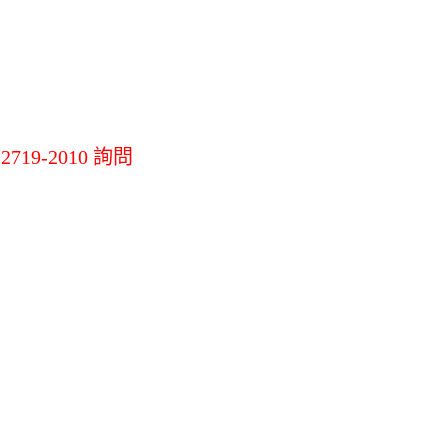
機
LG掃地機吸塵器
其他掃拖地機
其他
19-2010 詢問
材
環境調節家電
辦公生活/茶水
間