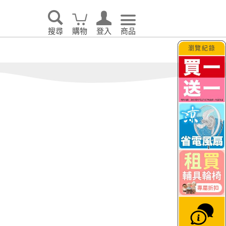
眠｜
o’rest 歐瑞思舒眠
TAGUT夢特
生活
搜尋
購物
登入
商品
瀏覽紀錄
告別耗電怪獸！LG 
大日
JETFI Wifi分享器
hi
｜eSIM卡
KINYO
i 伊崎
VER 照明
PhotoFast｜Timo