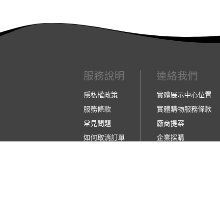
服務說明
連絡我們
隱私權政策
實體展示中心位置
服務條款
實體購物服務條款
常見問題
廠商提案
如何取消訂單
企業採購
如何退換貨
訂閱486電子報
【營業人名稱:包昇股份有限公司】 【統一編號:5
©2026 包昇股份有限公司 版權所有