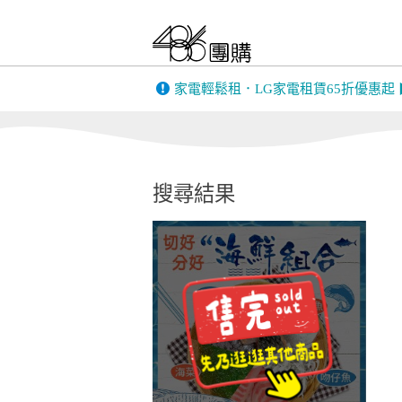
FIESTA｜嘉年華
only 美第
BIGGER DESIGN
家電輕鬆租．LG家電租賃65折優惠起
韓國 THE LO
英國 Gtech｜美國
康銀健康生
Bissell
搜尋結果
MUFU機車行車
PINOH 品諾
記錄器
全家安FamiClean
蒙恬PenPowe