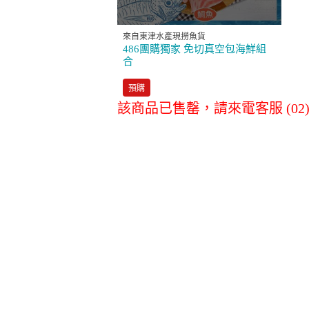
消耗品配件專區
來自東津水產現撈魚貨
486團購獨家 免切真空包海鮮組
合
LG原廠全方位尊
LG空氣清淨
預購
榮保養服務
該商品已售罄，請來電客服 (02)27
淨水器濾心
其他
商務通
數位會議設備
事務設備/耗