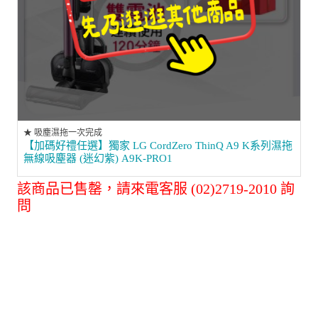
★ 吸塵濕拖一次完成
【加碼好禮任選】獨家 LG CordZero ThinQ A9 K系列濕拖
無線吸塵器 (迷幻紫) A9K-PRO1
該商品已售罄，請來電客服 (02)2719-2010 詢
問