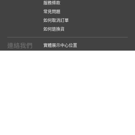
服務條款
常見問題
如何取消訂單
如何退換貨
連絡我們
實體展示中心位置
實體購物服務條款
廠商提案
企業採購
訂閱486電子報
關於我們
關於486團購
媒體報導
486部落格
【營業人名稱:包昇股份有限公司】 【統一編號:53123157】