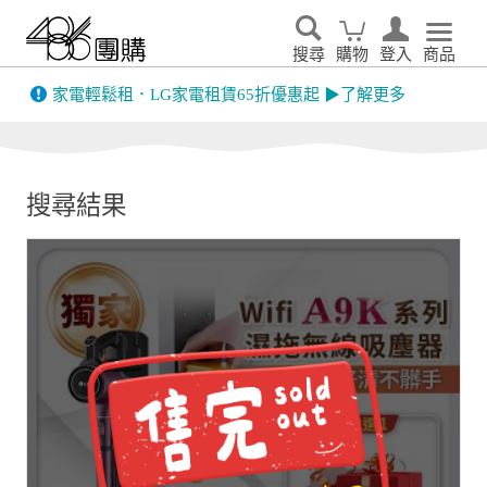
搜尋
購物
登入
商品
先看
家電輕鬆租．LG家電租賃65折優惠起 ▶了解更多
搜尋結果