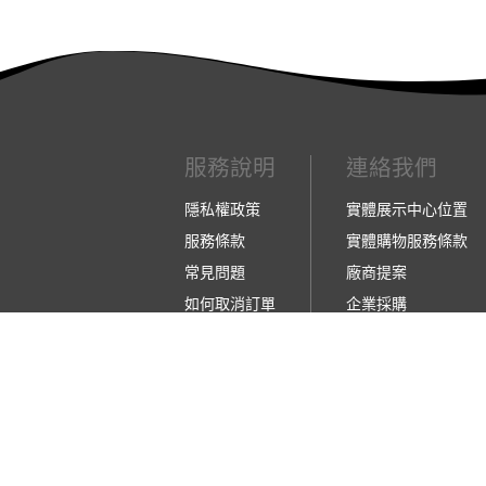
服務說明
連絡我們
隱私權政策
實體展示中心位置
服務條款
實體購物服務條款
常見問題
廠商提案
如何取消訂單
企業採購
如何退換貨
訂閱486電子報
【營業人名稱:包昇股份有限公司】 【統一編號:5
©2026 包昇股份有限公司 版權所有