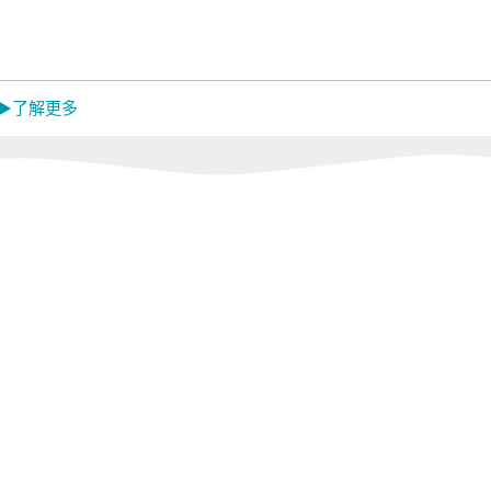
Mistral 美寧
中央牌
蓓舒
MON
嬌
 ▶了解更多
EL
韓國 Catchmop
日本 金鳥
日本 
KINCHO
Dainic
活館
Concern 康生健康
闔樂泰｜LEPAO
ikiik
館
樂寶｜GOLD
LIFE
Sunlus 三樂事｜
怪獸居家生活館
RONE
TANITA｜MUVA
燈具
r
meekee米騏創新
tokuyo｜
Panasonic｜
HEALTHPIT