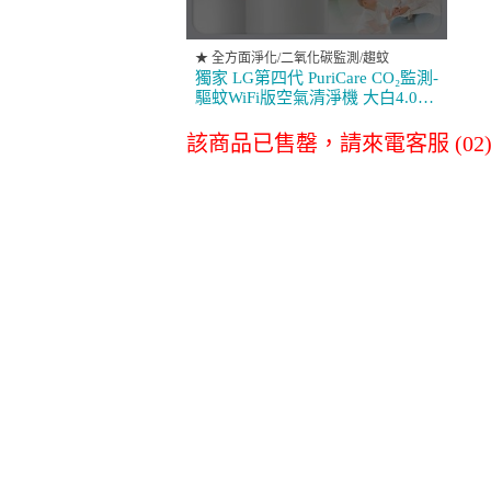
消耗品配件專區
★ 全方面淨化/二氧化碳監測/趨蚊
獨家 LG第四代 PuriCare CO₂監測-
驅蚊WiFi版空氣清淨機 大白4.0
AS401WWL2
LG原廠全方位尊
LG空氣清淨
該商品已售罄，請來電客服 (02)27
榮保養服務
淨水器濾心
其他
商務通
數位會議設備
事務設備/耗