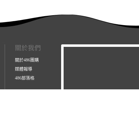
關於我們
關於486團購
媒體報導
486部落格
3123157】