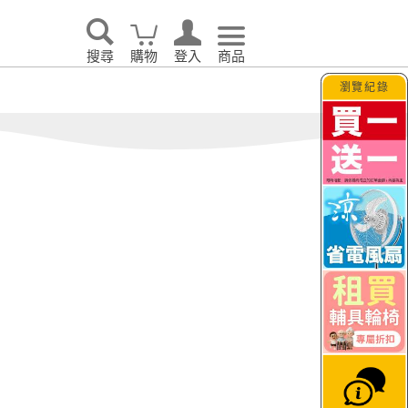
眠｜
o’rest 歐瑞思舒眠
TAGUT夢特
生活
搜尋
購物
登入
商品
瀏覽紀錄
告別耗電怪獸！LG 
大日
JETFI Wifi分享器
hi
｜eSIM卡
KINYO
i 伊崎
VER 照明
PhotoFast｜Timo