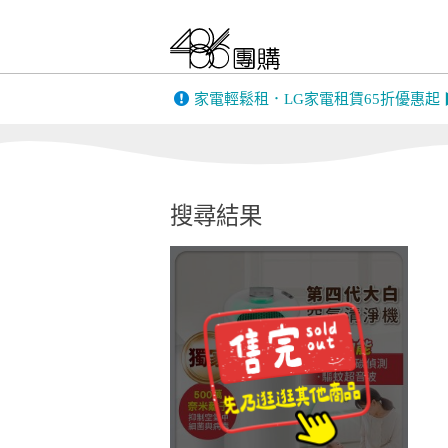
FIESTA｜嘉年華
only 美第
BIGGER DESIGN
家電輕鬆租．LG家電租賃65折優惠起
韓國 THE LO
英國 Gtech｜美國
康銀健康生
Bissell
搜尋結果
MUFU機車行車
PINOH 品諾
記錄器
全家安FamiClean
蒙恬PenPowe