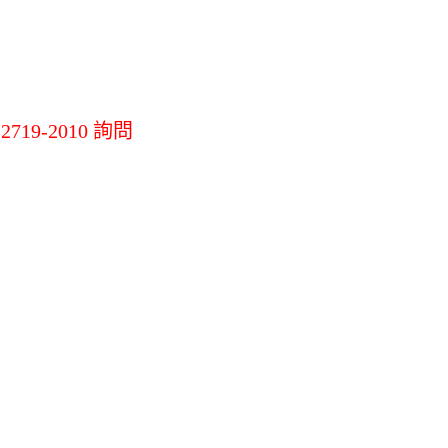
機
LG掃地機吸塵器
其他掃拖地機
其他
19-2010 詢問
材
環境調節家電
辦公生活/茶水
間