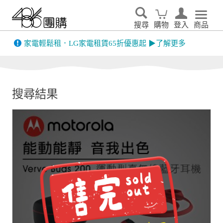
搜尋
購物
登入
商品
先看
家電輕鬆租．LG家電租賃65折優惠起 ▶了解更多
搜尋結果