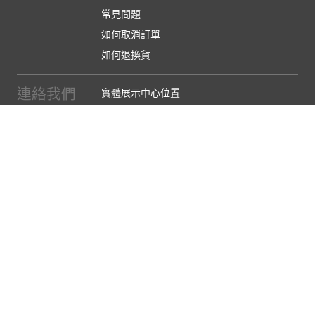
常見問題
如何取消訂單
如何退換貨
連絡我們
實體展示中心位置
實體購物服務條款
廠商提案
企業採購
訂閱486電子報
關於我們
關於486團購
媒體報導
486部落格
【營業人名稱:包昇股份有限公司】 【統一編號:53123157】