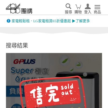
搜尋
購物
登入
商品
先看
家電輕鬆租．LG家電租賃65折優惠起 ▶了解更多
搜尋結果