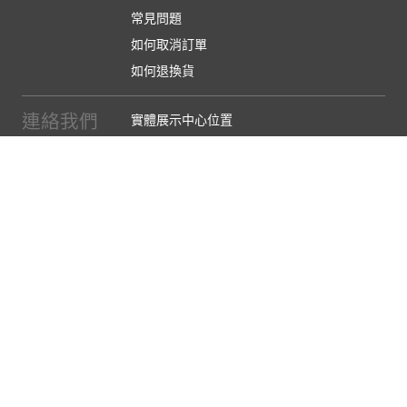
常見問題
如何取消訂單
如何退換貨
連絡我們
實體展示中心位置
實體購物服務條款
廠商提案
企業採購
訂閱486電子報
關於我們
關於486團購
媒體報導
486部落格
【營業人名稱:包昇股份有限公司】 【統一編號:53123157】