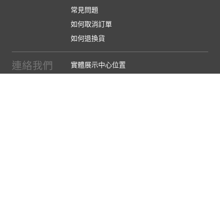
常見問題
如何取消訂單
如何退換貨
連絡我們
實體展示中心位置
實體購物服務條款
廠商提案
企業採購
訂閱486電子報
關於我們
關於486團購
媒體報導
486部落格
【營業人名稱:包昇股份有限公司】 【統一編號:53123157】