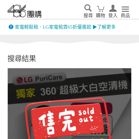
搜尋
購物
登入
商品
先看
家電輕鬆租．LG家電租賃65折優惠起 ▶了解更多
搜尋結果