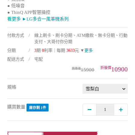
● 低噪音
● ThinQ APP智慧操控
看更多 ►LG多合一風革機系列
付款方式
線上刷卡、刷卡分期、ATM繳款、無卡分期、行動
支付、大哥付你分期
分期
3
期
0
利率｜每期
3633
元 ▼
更多
配送方式
宅配
10900
15900
規格
購買數量
庫存剩 1件