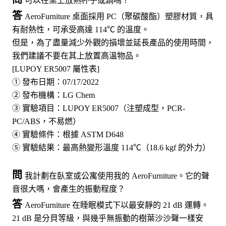
可以在桌上放熱杯子或鍋嗎？
答
AeroFurniture 桌面採用 PC（聚碳酸酯）塑膠材質，具
有耐熱性，可承受高達 114℃ 的溫度。
但是，為了盡量減少外觀的損壞並延長產品的使用時間，
我們建議不要在其上放置高溫物品。
[LUPOY ER5007 屬性表]
① 發布日期：07/17/2022
② 發布機構：LG Chem
③ 實驗項目：LUPOY ER5007（注塑成型，PCR-
PC/ABS，不易燃）
④ 實驗條件：根據 ASTM D648
⑤ 實驗結果：最高熱變形溫度 114℃（18.6 kgf 的外力）
問
我計劃在臥室或公寓使用我的 AeroFurniture。它的聲
音很大嗎，會產生的振動程度？
答
AeroFurniture 在睡眠模式下以最安靜的 21 dB 運轉。
21 dB 是分貝等級，與幾乎無振動的樹葉沙沙聲一樣安