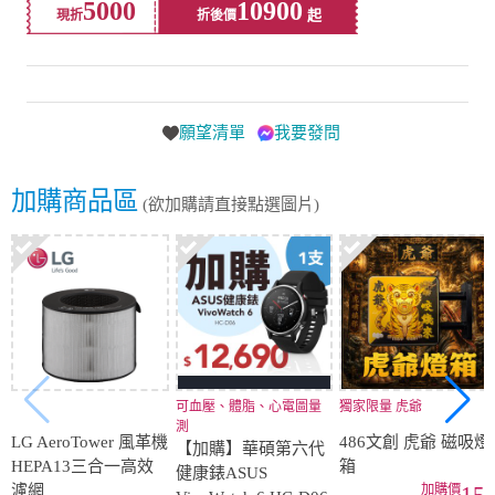
5000
10900
現折
折後價
願望清單
我要發問
加購商品區
(欲加購請直接點選圖片)
可血壓、體脂、心電圖量
獨家限量 虎爺
測
LG AeroTower 風革機
486文創 虎爺 磁吸燈
【加購】華碩第六代
HEPA13三合一高效
箱
健康錶ASUS
濾網