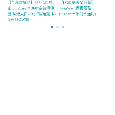
【全新盒損品】486xLG 獨
【LG原廠尊榮保養】
【
家 PuriCare™ 360°空氣清淨
TwinWash保養服務
A
機 超級大白2.0 (單層寵物版)
(Signature系列不適用)
自
AS651DWS0