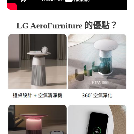
LG AeroFurniture 的優點？