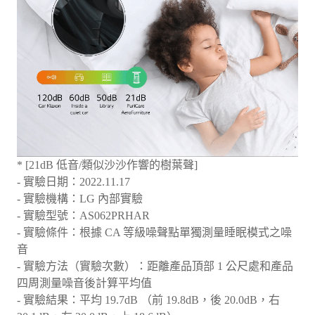
* [21dB 低音/類似沙沙作響的樹葉聲]
- 實驗日期：2022.11.17
- 實驗機構：LG 內部實驗
- 實驗型號：AS062PRHAR
- 實驗條件：根據 CA 等級噪聲點單獨測量睡眠模式之噪
音
- 實驗方法（實驗次數）：距離產品頂部 1 公尺處和產品
四周測量噪音後計算平均值
- 實驗結果：平均 19.7dB （前 19.8dB，後 20.0dB，右