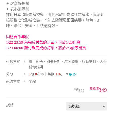
✦ 安心無添加
採用日本頂級電解技術，將純水轉化為鹼性電解水，與油垢
接觸後皂化形成皂鹼，也能去除環境細菌病毒，無色、無
味、環保、安全，且快速有效。
因應春節年假
1/22 23:59 前完成付款的訂單，可於1/23出貨
1/23 00:00 起付款完成的訂單，將於2/3依序出貨
付款方式
線上刷卡、刷卡分期、ATM繳款、行動支付、大哥
付你分期
分期
3
期
0
利率｜每期
116
元 ▼
更多
配送方式
宅配
349
399
規格