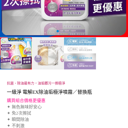
抗菌、除油最有力，油垢髒污一擦極淨
一級淨 電解EX除油垢極淨噴霧／替換瓶
購買組合價格更優惠
✦ 無色無味好安心
✦ 免2次擦拭
✦ 瞬間除油
✦ 不刺激
✦ 輕鬆好擦拭