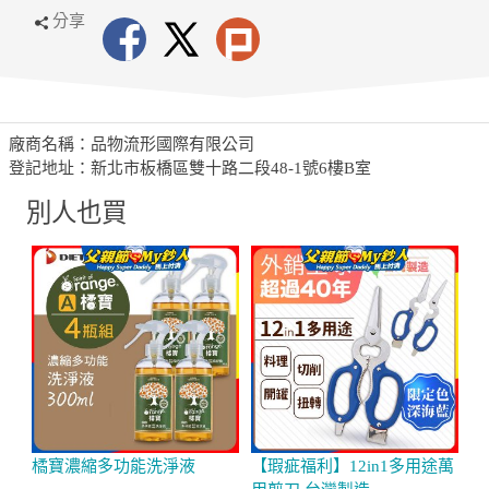
分享
廠商名稱：品物流形國際有限公司
登記地址：新北市板橋區雙十路二段48-1號6樓B室
別人也買
橘寶濃縮多功能洗淨液
【瑕疵福利】12in1多用途萬
P
用剪刀 台灣製造
超